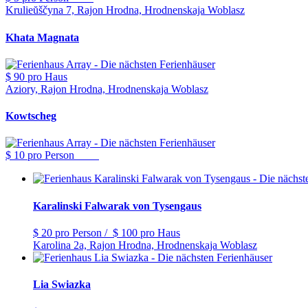
Krulieŭščyna 7, Rajon Hrodna, Hrodnenskaja Woblasz
Khata Magnata
$ 90
pro Haus
Aziory, Rajon Hrodna, Hrodnenskaja Woblasz
Kowtscheg
$ 10
pro Person
Karalinski Falwarak von Tysengaus
$ 20
pro Person
/
$ 100
pro Haus
Karolina 2a, Rajon Hrodna, Hrodnenskaja Woblasz
Lia Swiazka