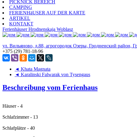
PICKNICK BEREICH
CAMPING
FERIENHäUSER AUF DER KARTE
ARTIKEL
KONTAKT
Ferienhäuser
Hrodnenskaja Woblasz
ул. Вильяново, д.88, агрогородок Озеры, Гродненский район, Г
+375 (29) 781-18-96
◄ Khata Magnata
◄ Karalinski Falwarak von Tysengaus
Beschreibung vom Ferienhaus
Häuser - 4
Schlafzimmer - 13
Schlafplätze - 40