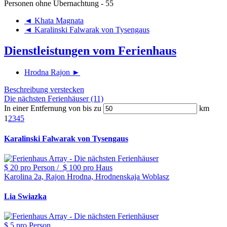
Personen ohne Übernachtung - 55
◄ Khata Magnata
◄ Karalinski Falwarak von Tysengaus
Dienstleistungen vom Ferienhaus
Hrodna Rajon ►
Beschreibung verstecken
Die nächsten Ferienhäuser (11)
In einer Entfernung von bis zu
km
1
2
3
4
5
Karalinski Falwarak von Tysengaus
$ 20
pro Person
/
$ 100
pro Haus
Karolina 2a, Rajon Hrodna, Hrodnenskaja Woblasz
Lia Swiazka
$ 5
pro Person