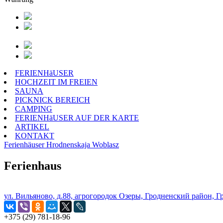
FERIENHäUSER
HOCHZEIT IM FREIEN
SAUNA
PICKNICK BEREICH
CAMPING
FERIENHäUSER AUF DER KARTE
ARTIKEL
KONTAKT
Ferienhäuser
Hrodnenskaja Woblasz
Ferienhaus
ул. Вильяново, д.88, агрогородок Озеры, Гродненский район, Г
+375 (29) 781-18-96