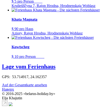
$ 5
pro Person
Krulieŭščyna 7, Rajon Hrodna, Hrodnenskaja Woblasz
Khata Magnata
$ 90
pro Haus
Aziory, Rajon Hrodna, Hrodnenskaja Woblasz
Kowtscheg
$ 10
pro Person
Lage vom Ferienhaus
GPS: 53.714917, 24.162357
Auf der Gesamtkarte ansehen
Наверх
© 2016-2025 «belarus-holiday.by»
Elja Khajutin