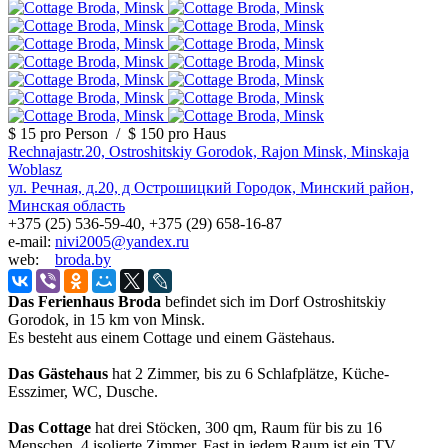
$ 15
pro Person
/
$ 150
pro Haus
Rechnajastr.20, Ostroshitskiy Gorodok, Rajon Minsk, Minskaja
Woblasz
ул. Речная, д.20, д Острошицкий Городок, Минский район,
Минская область
+375 (25) 536-59-40, +375 (29) 658-16-87
e-mail:
nivi2005@yandex.ru
web:
broda.by
Das Ferienhaus Broda
befindet sich im Dorf Ostroshitskiy
Gorodok, in 15 km von Minsk.
Es besteht aus einem Cottage und einem Gästehaus.
Das Gästehaus
hat 2 Zimmer, bis zu 6 Schlafplätze, Küche-
Esszimer, WC, Dusche.
Das Cottage
hat drei Stöcken, 300 qm, Raum für bis zu 16
Menschen, 4 isolierte Zimmer. Fast in jedem Raum ist ein TV.