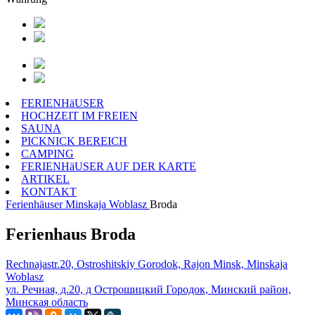
FERIENHäUSER
HOCHZEIT IM FREIEN
SAUNA
PICKNICK BEREICH
CAMPING
FERIENHäUSER AUF DER KARTE
ARTIKEL
KONTAKT
Ferienhäuser
Minskaja Woblasz
Broda
Ferienhaus Broda
Rechnajastr.20, Ostroshitskiy Gorodok, Rajon Minsk, Minskaja
Woblasz
ул. Речная, д.20, д Острошицкий Городок, Минский район,
Минская область