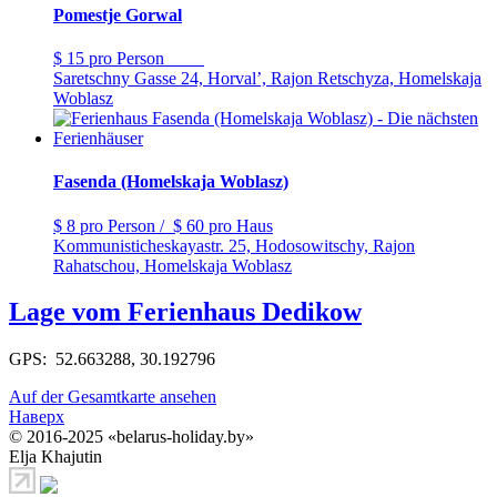
Pomestje Gorwal
$ 15
pro Person
Saretschny Gasse 24, Horval’, Rajon Retschyza, Homelskaja
Woblasz
Fasenda (Homelskaja Woblasz)
$ 8
pro Person
/
$ 60
pro Haus
Kommunisticheskayastr. 25, Hodosowitschy, Rajon
Rahatschou, Homelskaja Woblasz
Lage vom Ferienhaus Dedikow
GPS: 52.663288, 30.192796
Auf der Gesamtkarte ansehen
Наверх
© 2016-2025 «belarus-holiday.by»
Elja Khajutin