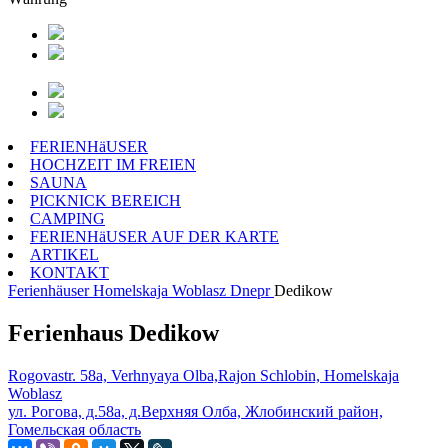
FERIENHäUSER
HOCHZEIT IM FREIEN
SAUNA
PICKNICK BEREICH
CAMPING
FERIENHäUSER AUF DER KARTE
ARTIKEL
KONTAKT
Ferienhäuser
Homelskaja Woblasz
Dnepr
Dedikow
Ferienhaus Dedikow
Rogovastr. 58a, Verhnyaya Olba,Rajon Schlobin, Homelskaja
Woblasz
ул. Рогова, д.58а, д.Верхняя Олба, Жлобинский район,
Гомельская область