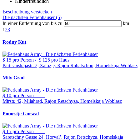
Kinderfreundlich
Beschreibung verstecken
Die nächsten Ferienhäuser (5)
In einer Entfernung von bis zu
km
1
2
3
Rodny Kut
$ 15
pro Person
/
$ 125
pro Haus
Partisanskajastr. 2, Zalozje, Rajon Rahatschou, Homelskaja Woblasz
Mily Grad
$ 10
pro Person
Mirstr. 42, Milahrad, Rajon Retschyza, Homelskaja Woblasz
Pomestje Gorwal
$ 15
pro Person
Saretschny Gasse 24, Horval’, Rajon Retschyza, Homelskaja