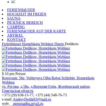
FERIENHäUSER
HOCHZEIT IM FREIEN
SAUNA
PICKNICK BEREICH
CAMPING
FERIENHäUSER AUF DER KARTE
ARTIKEL
KONTAKT
Ferienhäuser
Homelskaja Woblasz
Dnepr
Dedikow
$ 10
pro Person
Rogovastr. 58a, Verhnyaya Olba,Rajon Schlobin, Homelskaja
Woblasz
ул. Рогова, д.58а, д.Верхняя Олба, Жлобинский район,
Гомельская область
+375 (29) 638-15-77, +375 (44) 548-76-73
e-mail:
AndreyDedik83@mail.ru
web:
agrousadba.mya5.ru