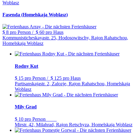
Woblasz
Fasenda (Homelskaja Woblasz)
$ 8
pro Person
/
$ 60
pro Haus
Kommunisticheskayastr. 25, Hodosowitschy, Rajon Rahatschou,
Homelskaja Woblasz
Rodny Kut
$ 15
pro Person
/
$ 125
pro Haus
Partisanskajastr. 2, Zalozje, Rajon Rahatschou, Homelskaja
Woblasz
Mily Grad
$ 10
pro Person
Mirstr. 42, Milahrad, Rajon Retschyza, Homelskaja Woblasz