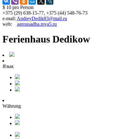
$ 10
pro Person
+375 (29) 638-15-77, +375 (44) 548-76-73
e-mail:
AndreyDedik83@mail.ru
web:
agrousadba.mya5.ru
Ferienhaus Dedikow
Язык
Währung