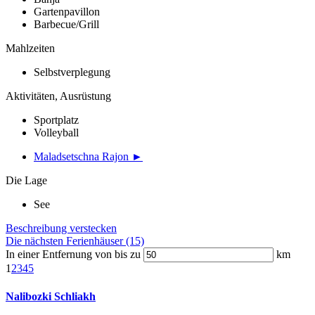
Gartenpavillon
Barbecue/Grill
Mahlzeiten
Selbstverplegung
Aktivitäten, Ausrüstung
Sportplatz
Volleyball
Maladsetschna Rajon ►
Die Lage
See
Beschreibung verstecken
Die nächsten Ferienhäuser (15)
In einer Entfernung von bis zu
km
1
2
3
4
5
Nalibozki Schliakh