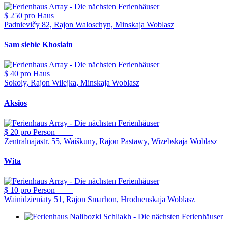
$ 250
pro Haus
Padnievičy 82, Rajon Waloschyn, Minskaja Woblasz
Sam siebie Khosiain
$ 40
pro Haus
Sokoly, Rajon Wilejka, Minskaja Woblasz
Aksios
$ 20
pro Person
Zentralnajastr. 55, Waiškuny, Rajon Pastawy, Wizebskaja Woblasz
Wita
$ 10
pro Person
Wainidzieniaty 51, Rajon Smarhon, Hrodnenskaja Woblasz