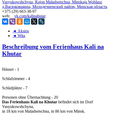
Vasyukowshchyna, Rajon Maladsetschna, Minskaja Woblasz
д.Васюковщина, Молодечненский район, Минская область
+375 (29) 663-38-97
web:
vk.com/kalinahutar
◄ Aksios
◄ Wita
Beschreibung vom Ferienhaus Kali na
Khutar
Häuser - 1
Schlafzimmer - 4
Schlafplätze - 7
Personen ohne Übernachtung - 20
Das Ferienhaus Kali na Khutar
befindet sich im Dorf
Vasyukowshchyna,
in 18 km von Maladsetschna, in 86 km von Minsk.