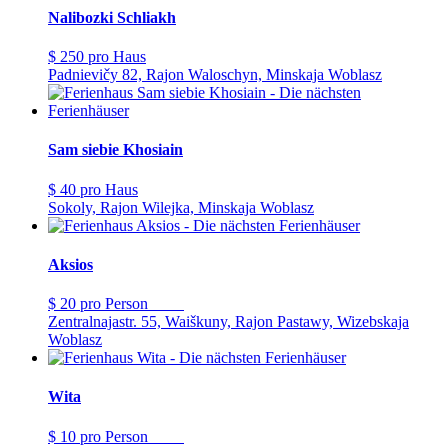
Nalibozki Schliakh
$ 250
pro Haus
Padnievičy 82, Rajon Waloschyn, Minskaja Woblasz
Sam siebie Khosiain
$ 40
pro Haus
Sokoly, Rajon Wilejka, Minskaja Woblasz
Aksios
$ 20
pro Person
Zentralnajastr. 55, Waiškuny, Rajon Pastawy, Wizebskaja
Woblasz
Wita
$ 10
pro Person