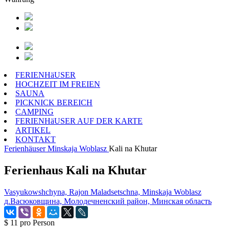
FERIENHäUSER
HOCHZEIT IM FREIEN
SAUNA
PICKNICK BEREICH
CAMPING
FERIENHäUSER AUF DER KARTE
ARTIKEL
KONTAKT
Ferienhäuser
Minskaja Woblasz
Kali na Khutar
Ferienhaus Kali na Khutar
Vasyukowshchyna, Rajon Maladsetschna, Minskaja Woblasz
д.Васюковщина, Молодечненский район, Минская область
$ 11
pro Person