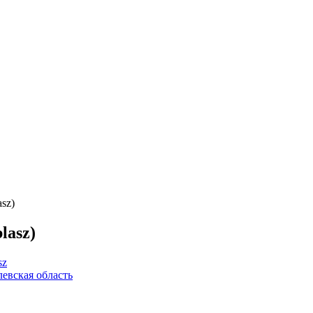
sz)
lasz)
sz
левская область