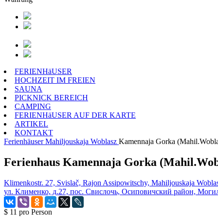
FERIENHäUSER
HOCHZEIT IM FREIEN
SAUNA
PICKNICK BEREICH
CAMPING
FERIENHäUSER AUF DER KARTE
ARTIKEL
KONTAKT
Ferienhäuser
Mahiljouskaja Woblasz
Kamennaja Gorka (Mahil.Wobla
Ferienhaus Kamennaja Gorka (Mahil.Wob
Klimenkostr. 27, Svislač, Rajon Assipowitschy, Mahiljouskaja Wobla
ул. Клименко, д.27, пос. Свислочь, Осиповичский район, Моги
$ 11
pro Person