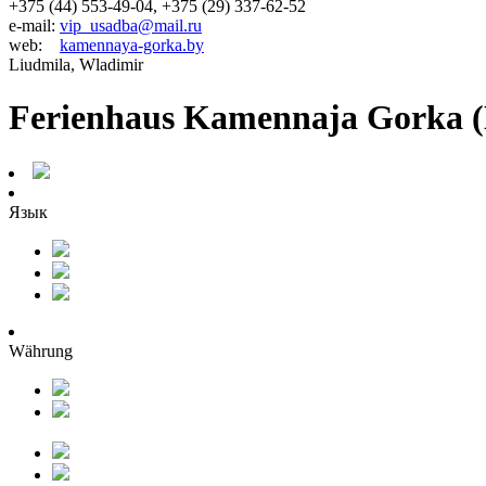
+375 (44) 553-49-04, +375 (29) 337-62-52
e-mail:
vip_usadba@mail.ru
web:
kamennaya-gorka.by
Liudmila, Wladimir
Ferienhaus Kamennaja Gorka (
Язык
Währung