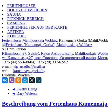
FERIENHäUSER
HOCHZEIT IM FREIEN
SAUNA
PICKNICK BEREICH
CAMPING
FERIENHäUSER AUF DER KARTE
ARTIKEL
KONTAKT
Ferienhäuser
Mahiljouskaja Woblasz
Kamennaja Gorka (Mahil.Wobla
$ 11
pro Person
Klimenkostr. 27, Svislač, Rajon Assipowitschy, Mahiljouskaja Wobla
ул. Клименко, д.27, пос. Свислочь, Осиповичский район, Моги
+375 (44) 553-49-04, +375 (29) 337-62-52
e-mail:
vip_usadba@mail.ru
web:
kamennaya-gorka.by
Liudmila, Wladimir
◄ Swetly Bereg
◄ Dary Welessa
Beschreibung vom Ferienhaus Kamennaja