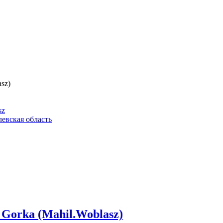
sz)
sz
левская область
 Gorka (Mahil.Woblasz)