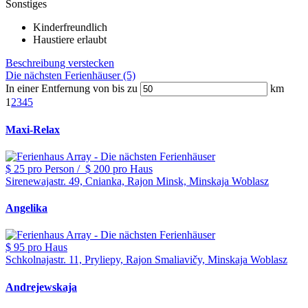
Sonstiges
Kinderfreundlich
Haustiere erlaubt
Beschreibung verstecken
Die nächsten Ferienhäuser (5)
In einer Entfernung von bis zu
km
1
2
3
4
5
Maxi-Relax
$ 25
pro Person
/
$ 200
pro Haus
Sirenewajastr. 49, Cnianka, Rajon Minsk, Minskaja Woblasz
Angelika
$ 95
pro Haus
Schkolnajastr. 11, Pryliepy, Rajon Smaliavičy, Minskaja Woblasz
Andrejewskaja