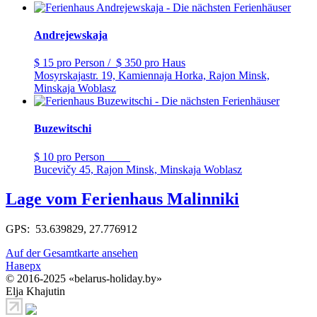
Andrejewskaja
$ 15
pro Person
/
$ 350
pro Haus
Mosyrskajastr. 19, Kamiennaja Horka, Rajon Minsk,
Minskaja Woblasz
Buzewitschi
$ 10
pro Person
Bucevičy 45, Rajon Minsk, Minskaja Woblasz
Lage vom Ferienhaus Malinniki
GPS: 53.639829, 27.776912
Auf der Gesamtkarte ansehen
Наверх
© 2016-2025 «belarus-holiday.by»
Elja Khajutin