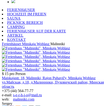
FERIENHäUSER
HOCHZEIT IM FREIEN
SAUNA
PICKNICK BEREICH
CAMPING
FERIENHäUSER AUF DER KARTE
ARTIKEL
KONTAKT
Ferienhäuser
Minskaja Woblasz
Malinniki
$ 15
pro Person
Maiskajastr. 18, Malinniki, Rajon Puhavičy, Minskaja Woblasz
ул.Майская, д.18, д.Малинники, Пуховичский район, Минская
область
+375 (44) 564-77-77
e-mail:
s-e-r-h-i-o@mail.ru
web:
malinniki.com
Sergey