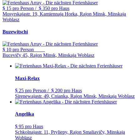
$ 15
pro Person
/
$ 350
pro Haus
Mosyrskajastr. 19, Kamiennaja Horka, Rajon Minsk, Minskaja
Woblasz
Buzewitschi
$ 10
pro Person
Bucevičy 45, Rajon Minsk, Minskaja Woblasz
Maxi-Relax
$ 25
pro Person
/
$ 200
pro Haus
Sirenewajastr. 49, Cnianka, Rajon Minsk, Minskaja Woblasz
Angelika
$ 95
pro Haus
Schkolnajastr. 11, Pryliepy, Rajon Smaliavičy, Minskaja
Woblasz