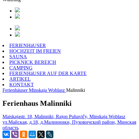
FERIENHäUSER
HOCHZEIT IM FREIEN
SAUNA
PICKNICK BEREICH
CAMPING
FERIENHäUSER AUF DER KARTE
ARTIKEL
KONTAKT
Ferienhäuser
Minskaja Woblasz
Malinniki
Ferienhaus Malinniki
Maiskajastr. 18, Malinniki, Rajon Puhavičy, Minskaja Woblasz
ул.Майская, д.18, д.Малинники, Пуховичский район, Минская
область