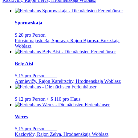
Kazlovičy, Rajon Zelva, Hrodnenskaja Woblasz
Sporowskaja
$ 20
pro Person
Priosiornajastr. 3a, Sporava, Rajon Bjarosa, Breszkaja
Woblasz
Bely Aist
$ 15
pro Person
Amnievičy, Rajon Karelitschy, Hrodnenskaja Woblasz
$ 12
pro Person
/
$ 110
pro Haus
Weres
$ 15
pro Person
Kazlovičy, Rajon Zelva, Hrodnenskaja Woblasz