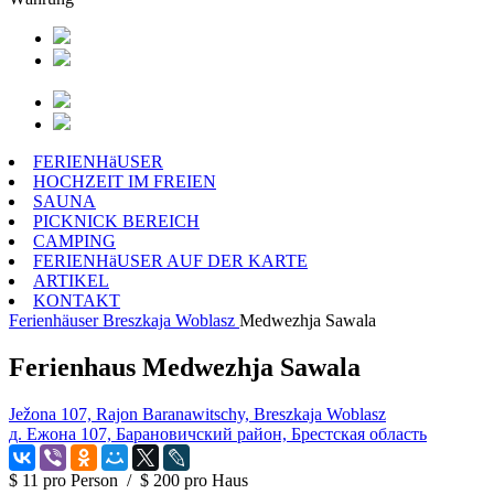
FERIENHäUSER
HOCHZEIT IM FREIEN
SAUNA
PICKNICK BEREICH
CAMPING
FERIENHäUSER AUF DER KARTE
ARTIKEL
KONTAKT
Ferienhäuser
Breszkaja Woblasz
Medwezhja Sawala
Ferienhaus Medwezhja Sawala
Ježona 107, Rajon Baranawitschy, Breszkaja Woblasz
д. Ежона 107, Барановичский район, Брестская область
$ 11
pro Person
/
$ 200
pro Haus