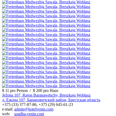
$ 11
pro Person
/
$ 200
pro Haus
Ježona 107, Rajon Baranawitschy, Breszkaja Woblasz
д. Ежона 107, Барановичский район, Брестская область
+375 (33) 377-87-86, +375 (29) 645-61-23
e-mail:
admin@hotelvenin.com
web:
usadba-venin.com