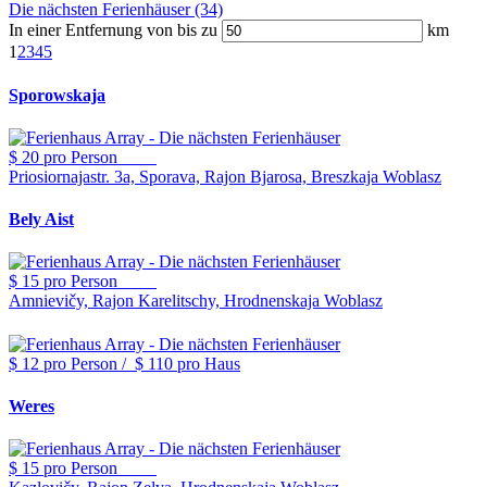
Die nächsten Ferienhäuser (34)
In einer Entfernung von bis zu
km
1
2
3
4
5
Sporowskaja
$ 20
pro Person
Priosiornajastr. 3a, Sporava, Rajon Bjarosa, Breszkaja Woblasz
Bely Aist
$ 15
pro Person
Amnievičy, Rajon Karelitschy, Hrodnenskaja Woblasz
$ 12
pro Person
/
$ 110
pro Haus
Weres
$ 15
pro Person