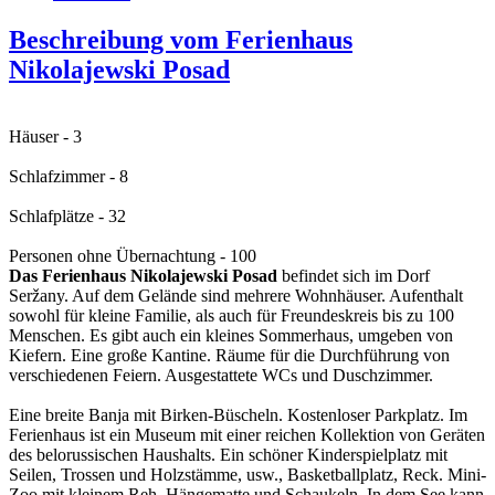
Beschreibung vom Ferienhaus
Nikolajewski Posad
Häuser - 3
Schlafzimmer - 8
Schlafplätze - 32
Personen ohne Übernachtung - 100
Das Ferienhaus Nikolajewski Posad
befindet sich im Dorf
Seržany. Auf dem Gelände sind mehrere Wohnhäuser. Aufenthalt
sowohl für kleine Familie, als auch für Freundeskreis bis zu 100
Menschen. Es gibt auch ein kleines Sommerhaus, umgeben von
Kiefern. Eine große Kantine. Räume für die Durchführung von
verschiedenen Feiern. Ausgestattete WCs und Duschzimmer.
Eine breite Banja mit Birken-Büscheln. Kostenloser Parkplatz. Im
Ferienhaus ist ein Museum mit einer reichen Kollektion von Geräten
des belorussischen Haushalts. Ein schöner Kinderspielplatz mit
Seilen, Trossen und Holzstämme, usw., Basketballplatz, Reck. Mini-
Zoo mit kleinem Reh. Hängematte und Schaukeln. In dem See kann