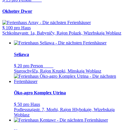
Okhotny Dwor
$ 100
pro Haus
Schkolnayastr. 1a, Babyničy, Rajon Polazk, Wizebskaja Woblasz
Seliawa
$ 20
pro Person
Staroschyšča, Rajon Krupki, Minskaja Woblasz
Öko-agro Komplex Utrina
$ 50
pro Haus
Podlessnajastr. 7, Morhi, Rajon Hlybokaje, Wizebskaja
Woblasz