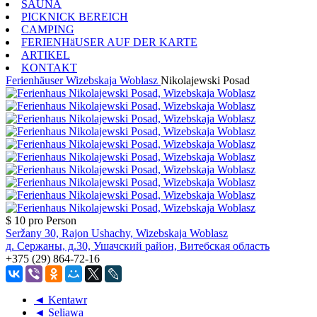
SAUNA
PICKNICK BEREICH
CAMPING
FERIENHäUSER AUF DER KARTE
ARTIKEL
KONTAKT
Ferienhäuser
Wizebskaja Woblasz
Nikolajewski Posad
$ 10
pro Person
Seržany 30, Rajon Ushachy, Wizebskaja Woblasz
д. Сержаны, д.30, Ушачский район, Витебская область
+375 (29) 864-72-16
◄ Kentawr
◄ Seliawa