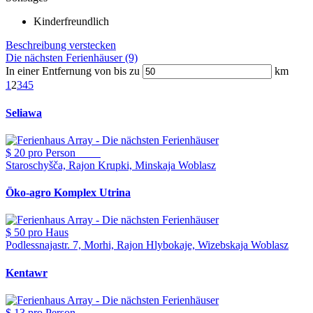
Kinderfreundlich
Beschreibung verstecken
Die nächsten Ferienhäuser (9)
In einer Entfernung von bis zu
km
1
2
3
4
5
Seliawa
$ 20
pro Person
Staroschyšča, Rajon Krupki, Minskaja Woblasz
Öko-agro Komplex Utrina
$ 50
pro Haus
Podlessnajastr. 7, Morhi, Rajon Hlybokaje, Wizebskaja Woblasz
Kentawr
$ 13
pro Person