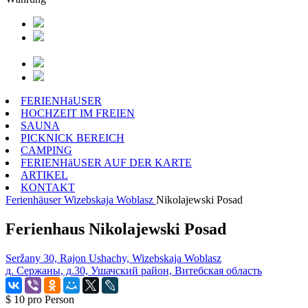
FERIENHäUSER
HOCHZEIT IM FREIEN
SAUNA
PICKNICK BEREICH
CAMPING
FERIENHäUSER AUF DER KARTE
ARTIKEL
KONTAKT
Ferienhäuser
Wizebskaja Woblasz
Nikolajewski Posad
Ferienhaus Nikolajewski Posad
Seržany 30, Rajon Ushachy, Wizebskaja Woblasz
д. Сержаны, д.30, Ушачский район, Витебская область
$ 10
pro Person