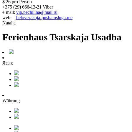
$ 26
pro Person
+375 (29) 666-13-21 Viber
e-mail:
vip.pechilina@mail.ru
web:
belovezskaja-pusha.usluga.me
Natalja
Ferienhaus Tsarskaja Usadba
Язык
Währung