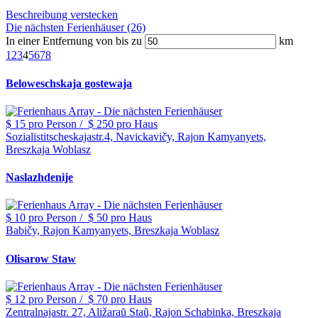
Beschreibung verstecken
Die nächsten Ferienhäuser (26)
In einer Entfernung von bis zu
km
1
2
3
4
5
6
7
8
Beloweschskaja gostewaja
$ 15
pro Person
/
$ 250
pro Haus
Sozialistitscheskajastr.4, Navickavičy, Rajon Kamyanyets,
Breszkaja Woblasz
Naslazhdenije
$ 10
pro Person
/
$ 50
pro Haus
Babičy, Rajon Kamyanyets, Breszkaja Woblasz
Olisarow Staw
$ 12
pro Person
/
$ 70
pro Haus
Zentralnajastr. 27, Aližaraŭ Staŭ, Rajon Schabinka, Breszkaja