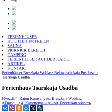
FERIENHäUSER
HOCHZEIT IM FREIEN
SAUNA
PICKNICK BEREICH
CAMPING
FERIENHäUSER AUF DER KARTE
ARTIKEL
KONTAKT
Ferienhäuser
Breszkaja Woblasz
Beloweschskaja Puschtscha
Tsarskaja Usadba
Ferienhaus Tsarskaja Usadba
Hvozdź 4, Rajon Kamyanyets, Breszkaja Woblasz
д.Гвоздь, д.4, Каменецкий район, Брестская область