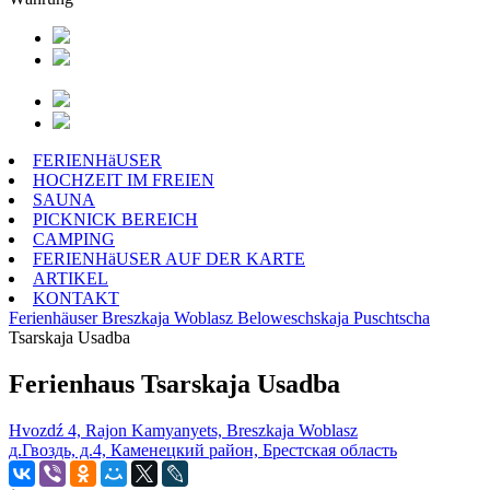
FERIENHäUSER
HOCHZEIT IM FREIEN
SAUNA
PICKNICK BEREICH
CAMPING
FERIENHäUSER AUF DER KARTE
ARTIKEL
KONTAKT
Ferienhäuser
Breszkaja Woblasz
Beloweschskaja Puschtscha
Tsarskaja Usadba
Ferienhaus Tsarskaja Usadba
Hvozdź 4, Rajon Kamyanyets, Breszkaja Woblasz
д.Гвоздь, д.4, Каменецкий район, Брестская область