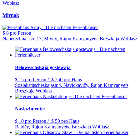
Woblasz
Mlynok
$ 8
pro Person
Naberezhnajastr. 13, Mlyny, Rajon Kamyanyets, Breszkaja Woblasz
Beloweschskaja gostewaja
$ 15
pro Person
/
$ 250
pro Haus
Sozialistitscheskajastr.4, Navickavičy, Rajon Kamyanyets,
Breszkaja Woblasz
Naslazhdenije
$ 10
pro Person
/
$ 50
pro Haus
Babičy, Rajon Kamyanyets, Breszkaja Woblasz