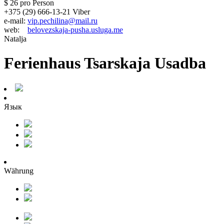
$ 26
pro Person
+375 (29) 666-13-21 Viber
e-mail:
vip.pechilina@mail.ru
web:
belovezskaja-pusha.usluga.me
Natalja
Ferienhaus Tsarskaja Usadba
Язык
Währung