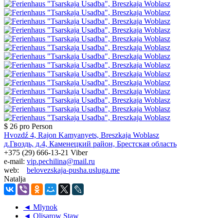
$ 26
pro Person
Hvozdź 4, Rajon Kamyanyets, Breszkaja Woblasz
д.Гвоздь, д.4, Каменецкий район, Брестская область
+375 (29) 666-13-21 Viber
e-mail:
vip.pechilina@mail.ru
web:
belovezskaja-pusha.usluga.me
Natalja
◄ Mlynok
◄ Olisarow Staw