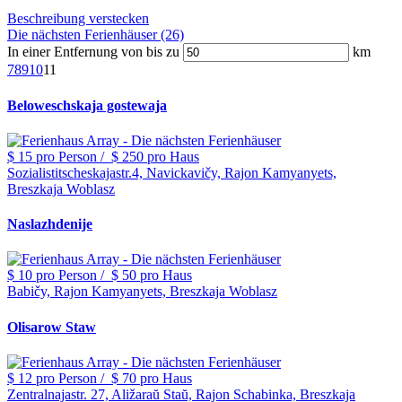
Beschreibung verstecken
Die nächsten Ferienhäuser (26)
In einer Entfernung von bis zu
km
7
8
9
10
11
Beloweschskaja gostewaja
$ 15
pro Person
/
$ 250
pro Haus
Sozialistitscheskajastr.4, Navickavičy, Rajon Kamyanyets,
Breszkaja Woblasz
Naslazhdenije
$ 10
pro Person
/
$ 50
pro Haus
Babičy, Rajon Kamyanyets, Breszkaja Woblasz
Olisarow Staw
$ 12
pro Person
/
$ 70
pro Haus
Zentralnajastr. 27, Aližaraŭ Staŭ, Rajon Schabinka, Breszkaja