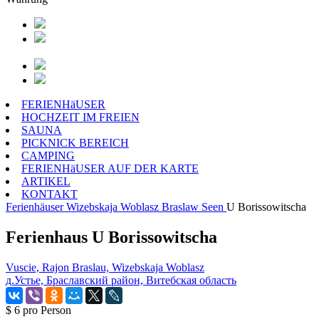
FERIENHäUSER
HOCHZEIT IM FREIEN
SAUNA
PICKNICK BEREICH
CAMPING
FERIENHäUSER AUF DER KARTE
ARTIKEL
KONTAKT
Ferienhäuser
Wizebskaja Woblasz
Braslaw Seen
U Borissowitscha
Ferienhaus U Borissowitscha
Vuscie, Rajon Braslau, Wizebskaja Woblasz
д.Устье, Браславский район, Витебская область
$ 6
pro Person