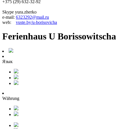
+375 (29) 632-32-92
Skype yura.zherko
e-mail:
6323292@mail.ru
web:
vuste.by/u-borisovicha
Ferienhaus U Borissowitscha
Язык
Währung