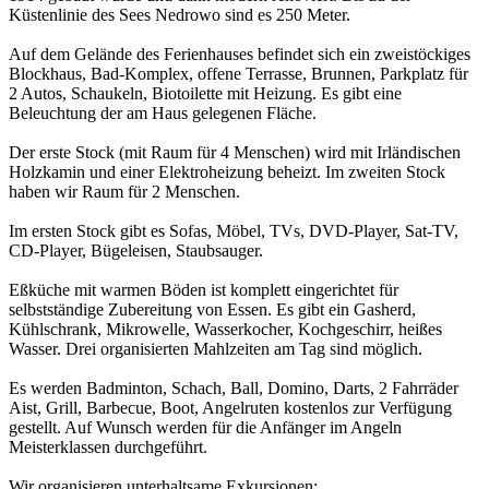
Küstenlinie des Sees Nedrowo sind es 250 Meter.
Auf dem Gelände des Ferienhauses befindet sich ein zweistöckiges
Blockhaus, Bad-Komplex, offene Terrasse, Brunnen, Parkplatz für
2 Autos, Schaukeln, Biotoilette mit Heizung. Es gibt eine
Beleuchtung der am Haus gelegenen Fläche.
Der erste Stock (mit Raum für 4 Menschen) wird mit Irländischen
Holzkamin und einer Elektroheizung beheizt. Im zweiten Stock
haben wir Raum für 2 Menschen.
Im ersten Stock gibt es Sofas, Möbel, TVs, DVD-Player, Sat-TV,
CD-Player, Bügeleisen, Staubsauger.
Eßküche mit warmen Böden ist komplett eingerichtet für
selbstständige Zubereitung von Essen. Es gibt ein Gasherd,
Kühlschrank, Mikrowelle, Wasserkocher, Kochgeschirr, heißes
Wasser. Drei organisierten Mahlzeiten am Tag sind möglich.
Es werden Badminton, Schach, Ball, Domino, Darts, 2 Fahrräder
Aist, Grill, Barbecue, Boot, Angelruten kostenlos zur Verfügung
gestellt. Auf Wunsch werden für die Anfänger im Angeln
Meisterklassen durchgeführt.
Wir organisieren unterhaltsame Exkursionen: