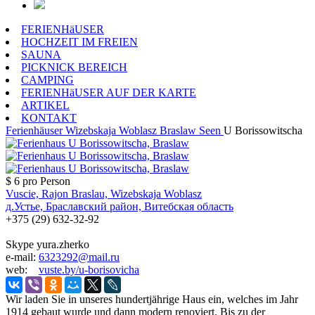
FERIENHäUSER
HOCHZEIT IM FREIEN
SAUNA
PICKNICK BEREICH
CAMPING
FERIENHäUSER AUF DER KARTE
ARTIKEL
KONTAKT
Ferienhäuser
Wizebskaja Woblasz
Braslaw Seen
U Borissowitscha
$ 6
pro Person
Vuscie, Rajon Braslau, Wizebskaja Woblasz
д.Устье, Браславский район, Витебская область
+375 (29) 632-32-92
Skype yura.zherko
e-mail:
6323292@mail.ru
web:
vuste.by/u-borisovicha
Wir laden Sie in unseres hundertjährige Haus ein, welches im Jahr
1914 gebaut wurde und dann modern renoviert. Bis zu der