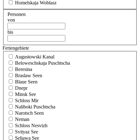
Homelskaja Woblasz
Personen
von
bis
Feriengebiete
Augustowski Kanal
Beloweschskaja Puschtscha
Beresina
Braslaw Seen
Blaue Seen
Dnepr
Minsk See
Schloss Mir
Naliboki Puschtscha
Narotsch Seen
Neman
Schloss Nesvizh
Svityaz See
Seliawa See