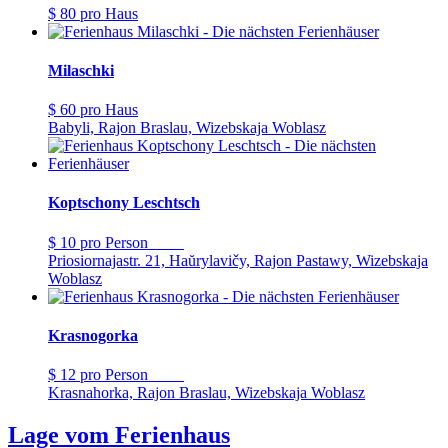
$ 80
pro Haus
Milaschki
$ 60
pro Haus
Babyli, Rajon Braslau, Wizebskaja Woblasz
Koptschony Leschtsch
$ 10
pro Person
Priosiornajastr. 21, Haŭrylavičy, Rajon Pastawy, Wizebskaja
Woblasz
Krasnogorka
$ 12
pro Person
Krasnahorka, Rajon Braslau, Wizebskaja Woblasz
Lage vom Ferienhaus