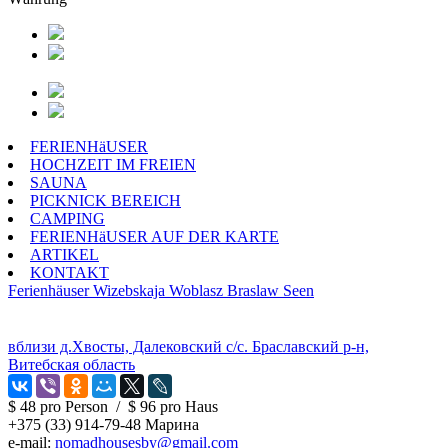
FERIENHäUSER
HOCHZEIT IM FREIEN
SAUNA
PICKNICK BEREICH
CAMPING
FERIENHäUSER AUF DER KARTE
ARTIKEL
KONTAKT
Ferienhäuser
Wizebskaja Woblasz
Braslaw Seen
вблизи д.Хвосты, Далековский с/с. Браславский р-н,
Витебская область
$ 48
pro Person
/
$ 96
pro Haus
+375 (33) 914-79-48 Марина
e-mail:
nomadhousesby@gmail.com