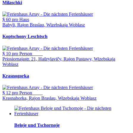
Milaschki
$ 60
pro Haus
Babyli, Rajon Braslau, Wizebskaja Woblasz
Koptschony Leschtsch
$ 10
pro Person
Priosiornajastr. 21, Haŭrylavičy, Rajon Pastawy, Wizebskaja
Woblasz
Krasnogorka
$ 12
pro Person
Krasnahorka, Rajon Braslau, Wizebskaja Woblasz
Beloje und Tschornoje