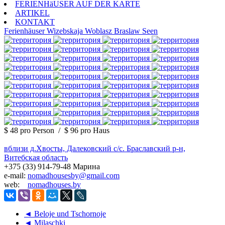
FERIENHäUSER AUF DER KARTE
ARTIKEL
KONTAKT
Ferienhäuser
Wizebskaja Woblasz
Braslaw Seen
$ 48
pro Person
/
$ 96
pro Haus
вблизи д.Хвосты, Далековский с/с. Браславский р-н,
Витебская область
+375 (33) 914-79-48 Марина
e-mail:
nomadhousesby@gmail.com
web:
nomadhouses.by
◄ Beloje und Tschornoje
◄ Milaschki