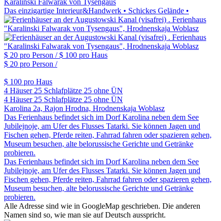
Karalinski Falwarak von Tysengaus
Das einzigartige Interieur&Handwerk • Schickes Gelände •
$ 20
pro Person /
$ 100
pro Haus
$ 20
pro Person /
$ 100
pro Haus
4 Häuser
25 Schlafplätze
25 ohne ÜN
4 Häuser
25 Schlafplätze
25 ohne ÜN
Karolina 2a, Rajon Hrodna, Hrodnenskaja Woblasz
Das Ferienhaus befindet sich im Dorf Karolina neben dem See
Jubilejnoje, am Ufer des Flusses Tatarki. Sie können Jagen und
Fischen gehen, Pferde reiten, Fahrrad fahren oder spazieren gehen,
Museum besuchen, alte belorussische Gerichte und Getränke
probieren.
Das Ferienhaus befindet sich im Dorf Karolina neben dem See
Jubilejnoje, am Ufer des Flusses Tatarki. Sie können Jagen und
Fischen gehen, Pferde reiten, Fahrrad fahren oder spazieren gehen,
Museum besuchen, alte belorussische Gerichte und Getränke
probieren.
Alle Adresse sind wie in GoogleMap geschrieben. Die anderen
Namen sind so, wie man sie auf Deutsch ausspricht.