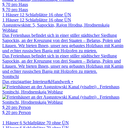
$ 70
pro Haus
$ 70
pro Haus
1 Häuser
12 Schlafplätze
16 ohne ÜN
1 Häuser
12 Schlafplätze
16 ohne ÜN
Augustowskistr. 5, Sapockin, Rajon Hrodna, Hrodnenskaja
Woblasz
Das Ferienhaus befindet sich in einer stiller städtischer Siedlung
Sapockin, an der Kreuzung von drei Staaten – Belarus, Polen und
Litauen. Wir bieten Ihnen, unser neu gebautes Holzhaus mit Kamin
und echter russischen Banja mit Holzofen zu mieten.
Das Ferienhaus befindet sich in einer stiller städtischer Siedlung
Sapockin, an der Kreuzung von drei Staaten – Belarus, Polen und
Litauen. Wir bieten Ihnen, unser neu gebautes Holzhaus mit Kamin
und echter russischen Banja mit Holzofen zu mieten.
Sonitschi
Das einzigartige Interieur&Handwerk •
$ 20
pro Person
$ 20
pro Person
1 Häuser
6 Schlafplätze
70 ohne ÜN
1 Häuser
6 Schlafplätze
70 ohne ÜN