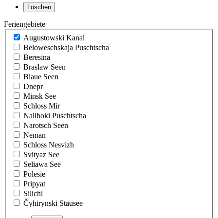
Feriengebiete
Augustowski Kanal
Beloweschskaja Puschtscha
Beresina
Braslaw Seen
Blaue Seen
Dnepr
Minsk See
Schloss Mir
Naliboki Puschtscha
Narotsch Seen
Neman
Schloss Nesvizh
Svityaz See
Seliawa See
Polesie
Pripyat
Silichi
Čyhirynski Stausee