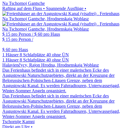
Na Tschornoj Gantsche
Rafting auf dem Fluss • Spannende Ausflüge •
$ 15
pro Person /
$ 60
pro Haus
$ 15
pro Person /
$ 60
pro Haus
1 Häuser
8 Schlafplätze
40 ohne ÜN
1 Häuser
8 Schlafplätze
40 ohne ÜN
Halavienčycy, Rajon Hrodna, Hrodnenskaja Woblasz
Das Ferienhaus befindet sich in einer malerischen Ecke des
Augustowski Naturschutzgebietes, direkt an der Kreuzung der
Belorussischen-Polnischen-Litauen Grenze, neben dem
Augustowski Kanal. Es werden Fahrradtouren, Unterwasserjagd,
Winter-Sommer Angeln organisiert.
Das Ferienhaus befindet sich in einer malerischen Ecke des
Augustowski Naturschutzgebietes, direkt an der Kreuzung der
Belorussischen-Polnischen-Litauen Grenze, neben dem
Augustowski Kanal. Es werden Fahrradtouren, Unterwasserjagd,
Winter-Sommer Angeln organisiert.
Tschornije Kamni
Direkt am Ufer •