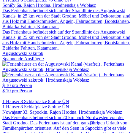
Soničy 6a, Rajon Hrodna, Hrodnenskaja Woblasz
Das Ferienhaus befindet sich auf der Strandlinie des Augustowski
Kanals, in 25 km von der Stadt Grodno. Möbel und Dekoration sind
aus Holz mit Handschmieden. Angeln, Fahrradtouren, Bootsfahrten,
Baidarka Fahrten, Katamaran.
Das Ferienhaus befindet sich auf der Strandlinie des Augustowski
Kanals, in 25 km von der Stadt Grodno. Möbel und Dekoration sind
aus Holz mit Handschmieden. Angeln, Fahrradtouren, Bootsfahrten,
Baidarka Fahrten, Katamaran.
Augustowski zakutok
Spannende Ausflüge •
$ 10
pro Person
$ 10
pro Person
1 Häuser
8 Schlafplätze
8 ohne ÜN
1 Häuser
8 Schlafplätze
8 ohne ÜN
Nowajastr.33, Sapockin, Rajon Hrodna, Hrodnenskaja Woblasz
Das Ferienhaus befindet sich in 20 km nach Nordwesten von der
Stadt Grodno. Das Ferienhaus ist auf den ganzjährigen Urlaub von
Familienpärchen orientiert. Auf den Seen in Sapockin gibt es viele