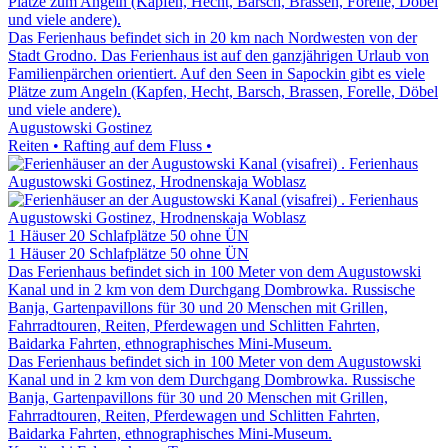
Plätze zum Angeln (Kapfen, Hecht, Barsch, Brassen, Forelle, Döbel
und viele andere).
Das Ferienhaus befindet sich in 20 km nach Nordwesten von der
Stadt Grodno. Das Ferienhaus ist auf den ganzjährigen Urlaub von
Familienpärchen orientiert. Auf den Seen in Sapockin gibt es viele
Plätze zum Angeln (Kapfen, Hecht, Barsch, Brassen, Forelle, Döbel
und viele andere).
Augustowski Gostinez
Reiten • Rafting auf dem Fluss •
1 Häuser
20 Schlafplätze
50 ohne ÜN
1 Häuser
20 Schlafplätze
50 ohne ÜN
Das Ferienhaus befindet sich in 100 Meter von dem Augustowski
Kanal und in 2 km von dem Durchgang Dombrowka. Russische
Banja, Gartenpavillons für 30 und 20 Menschen mit Grillen,
Fahrradtouren, Reiten, Pferdewagen und Schlitten Fahrten,
Baidarka Fahrten, ethnographisches Mini-Museum.
Das Ferienhaus befindet sich in 100 Meter von dem Augustowski
Kanal und in 2 km von dem Durchgang Dombrowka. Russische
Banja, Gartenpavillons für 30 und 20 Menschen mit Grillen,
Fahrradtouren, Reiten, Pferdewagen und Schlitten Fahrten,
Baidarka Fahrten, ethnographisches Mini-Museum.