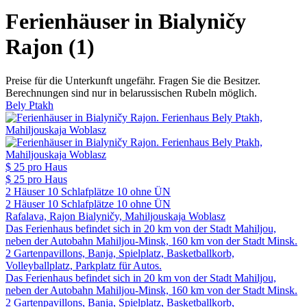
Ferienhäuser in Bialyničy
Rajon (1)
Preise für die Unterkunft ungefähr. Fragen Sie die Besitzer.
Berechnungen sind nur in belarussischen Rubeln möglich.
Bely Ptakh
$ 25
pro Haus
$ 25
pro Haus
2 Häuser
10 Schlafplätze
10 ohne ÜN
2 Häuser
10 Schlafplätze
10 ohne ÜN
Rafalava, Rajon Bialyničy, Mahiljouskaja Woblasz
Das Ferienhaus befindet sich in 20 km von der Stadt Mahiljou,
neben der Autobahn Mahiljou-Minsk, 160 km von der Stadt Minsk.
2 Gartenpavillons, Banja, Spielplatz, Basketballkorb,
Volleyballplatz, Parkplatz für Autos.
Das Ferienhaus befindet sich in 20 km von der Stadt Mahiljou,
neben der Autobahn Mahiljou-Minsk, 160 km von der Stadt Minsk.
2 Gartenpavillons, Banja, Spielplatz, Basketballkorb,