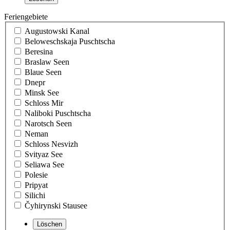
Feriengebiete
Augustowski Kanal
Beloweschskaja Puschtscha
Beresina
Braslaw Seen
Blaue Seen
Dnepr
Minsk See
Schloss Mir
Naliboki Puschtscha
Narotsch Seen
Neman
Schloss Nesvizh
Svityaz See
Seliawa See
Polesie
Pripyat
Silichi
Čyhirynski Stausee