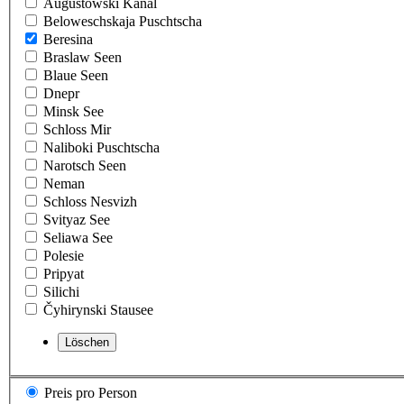
Augustowski Kanal
Beloweschskaja Puschtscha
Beresina
Braslaw Seen
Blaue Seen
Dnepr
Minsk See
Schloss Mir
Naliboki Puschtscha
Narotsch Seen
Neman
Schloss Nesvizh
Svityaz See
Seliawa See
Polesie
Pripyat
Silichi
Čyhirynski Stausee
Preis pro Person