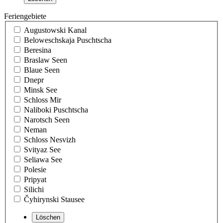
Feriengebiete
Augustowski Kanal
Beloweschskaja Puschtscha
Beresina
Braslaw Seen
Blaue Seen
Dnepr
Minsk See
Schloss Mir
Naliboki Puschtscha
Narotsch Seen
Neman
Schloss Nesvizh
Svityaz See
Seliawa See
Polesie
Pripyat
Silichi
Čyhirynski Stausee