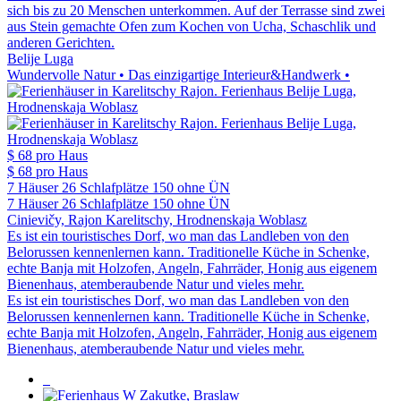
sich bis zu 20 Menschen unterkommen. Auf der Terrasse sind zwei
aus Stein gemachte Ofen zum Kochen von Ucha, Schaschlik und
anderen Gerichten.
Belije Luga
Wundervolle Natur • Das einzigartige Interieur&Handwerk •
$ 68
pro Haus
$ 68
pro Haus
7 Häuser
26 Schlafplätze
150 ohne ÜN
7 Häuser
26 Schlafplätze
150 ohne ÜN
Cinievičy, Rajon Karelitschy, Hrodnenskaja Woblasz
Es ist ein touristisches Dorf, wo man das Landleben von den
Belorussen kennenlernen kann. Traditionelle Küche in Schenke,
echte Banja mit Holzofen, Angeln, Fahrräder, Honig aus eigenem
Bienenhaus, atemberaubende Natur und vieles mehr.
Es ist ein touristisches Dorf, wo man das Landleben von den
Belorussen kennenlernen kann. Traditionelle Küche in Schenke,
echte Banja mit Holzofen, Angeln, Fahrräder, Honig aus eigenem
Bienenhaus, atemberaubende Natur und vieles mehr.