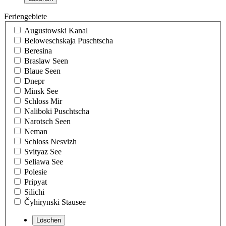
Feriengebiete
Augustowski Kanal
Beloweschskaja Puschtscha
Beresina
Braslaw Seen
Blaue Seen
Dnepr
Minsk See
Schloss Mir
Naliboki Puschtscha
Narotsch Seen
Neman
Schloss Nesvizh
Svityaz See
Seliawa See
Polesie
Pripyat
Silichi
Čyhirynski Stausee