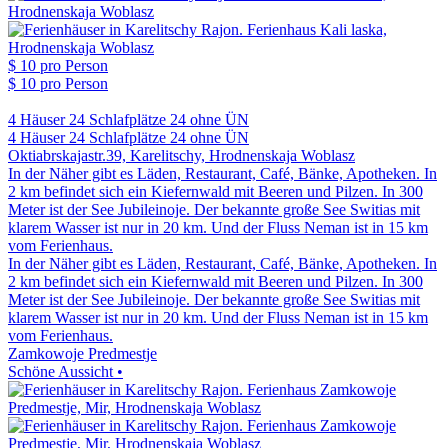
$ 10
pro Person
$ 10
pro Person
4 Häuser
24 Schlafplätze
24 ohne ÜN
4 Häuser
24 Schlafplätze
24 ohne ÜN
Oktiabrskajastr.39, Karelitschy, Hrodnenskaja Woblasz
In der Näher gibt es Läden, Restaurant, Café, Bänke, Apotheken. In
2 km befindet sich ein Kiefernwald mit Beeren und Pilzen. In 300
Meter ist der See Jubileinoje. Der bekannte große See Switias mit
klarem Wasser ist nur in 20 km. Und der Fluss Neman ist in 15 km
vom Ferienhaus.
In der Näher gibt es Läden, Restaurant, Café, Bänke, Apotheken. In
2 km befindet sich ein Kiefernwald mit Beeren und Pilzen. In 300
Meter ist der See Jubileinoje. Der bekannte große See Switias mit
klarem Wasser ist nur in 20 km. Und der Fluss Neman ist in 15 km
vom Ferienhaus.
Zamkowoje Predmestje
Schöne Aussicht •