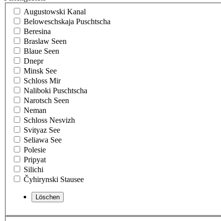
Augustowski Kanal
Beloweschskaja Puschtscha
Beresina
Braslaw Seen
Blaue Seen
Dnepr
Minsk See
Schloss Mir
Naliboki Puschtscha
Narotsch Seen
Neman
Schloss Nesvizh
Svityaz See
Seliawa See
Polesie
Pripyat
Silichi
Čyhirynski Stausee