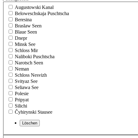
Augustowski Kanal
Beloweschskaja Puschtscha
Beresina
Braslaw Seen
Blaue Seen
Dnepr
Minsk See
Schloss Mir
Naliboki Puschtscha
Narotsch Seen
Neman
Schloss Nesvizh
Svityaz See
Seliawa See
Polesie
Pripyat
Silichi
Čyhirynski Stausee