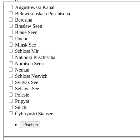
Augustowski Kanal
Beloweschskaja Puschtscha
Beresina
Braslaw Seen
Blaue Seen
Dnepr
Minsk See
Schloss Mir
Naliboki Puschtscha
Narotsch Seen
Neman
Schloss Nesvizh
Svityaz See
Seliawa See
Polesie
Pripyat
Silichi
Čyhirynski Stausee