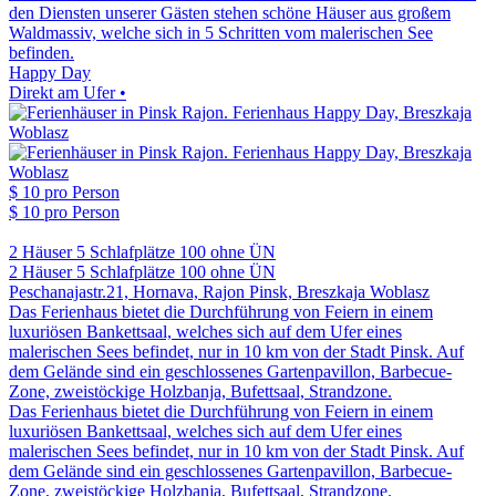
den Diensten unserer Gästen stehen schöne Häuser aus großem
Waldmassiv, welche sich in 5 Schritten vom malerischen See
befinden.
Happy Day
Direkt am Ufer •
$ 10
pro Person
$ 10
pro Person
2 Häuser
5 Schlafplätze
100 ohne ÜN
2 Häuser
5 Schlafplätze
100 ohne ÜN
Peschanajastr.21, Hornava, Rajon Pinsk, Breszkaja Woblasz
Das Ferienhaus bietet die Durchführung von Feiern in einem
luxuriösen Bankettsaal, welches sich auf dem Ufer eines
malerischen Sees befindet, nur in 10 km von der Stadt Pinsk. Auf
dem Gelände sind ein geschlossenes Gartenpavillon, Barbecue-
Zone, zweistöckige Holzbanja, Bufettsaal, Strandzone.
Das Ferienhaus bietet die Durchführung von Feiern in einem
luxuriösen Bankettsaal, welches sich auf dem Ufer eines
malerischen Sees befindet, nur in 10 km von der Stadt Pinsk. Auf
dem Gelände sind ein geschlossenes Gartenpavillon, Barbecue-
Zone, zweistöckige Holzbanja, Bufettsaal, Strandzone.