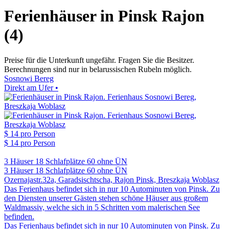
Ferienhäuser in Pinsk Rajon
(4)
Preise für die Unterkunft ungefähr. Fragen Sie die Besitzer.
Berechnungen sind nur in belarussischen Rubeln möglich.
Sosnowi Bereg
Direkt am Ufer •
$ 14
pro Person
$ 14
pro Person
3 Häuser
18 Schlafplätze
60 ohne ÜN
3 Häuser
18 Schlafplätze
60 ohne ÜN
Ozernajastr.32a, Garadsischtscha, Rajon Pinsk, Breszkaja Woblasz
Das Ferienhaus befindet sich in nur 10 Autominuten von Pinsk. Zu
den Diensten unserer Gästen stehen schöne Häuser aus großem
Waldmassiv, welche sich in 5 Schritten vom malerischen See
befinden.
Das Ferienhaus befindet sich in nur 10 Autominuten von Pinsk. Zu