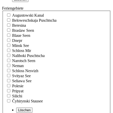
Feriengebiete
Augustowski Kanal
Beloweschskaja Puschtscha
Beresina
Braslaw Seen
Blaue Seen
Dnepr
Minsk See
Schloss Mir
Naliboki Puschtscha
Narotsch Seen
Neman
Schloss Nesvizh
Svityaz See
Seliawa See
Polesie
Pripyat
Silichi
Čyhirynski Stausee