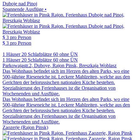
Duboje nad Pinoj
Spannende Ausflüge •
$ 3
pro Person
$ 3
pro Person
1 Häuser
20 Schlafplätze
60 ohne ÜN
1 Häuser
20 Schlafplätze
60 ohne ÜN
Parkowajastr.2, Duboye, Rajon Pinsk, Breszkaja Woblasz
Das Wohnhaus befindet sich im Herzen des alten Parks, wo eine
500-jährige Rieseneiche ist. Leckere Mahlzeiten, welche aus den
Gerichten der belorussischen nationalen Küche bestehen.
Spezialisierung des Ferienhauses isr die Organisation von
Wochenenden und Ausflüge.
Das Wohnhaus befindet sich im Herzen des alten Parks, wo eine
500-jährige Rieseneiche ist. Leckere Mahlzeiten, welche aus den
Gerichten der belorussischen nationalen Küche bestehen.
Spezialisierung des Ferienhauses isr die Organisation von
Wochenenden und Ausflüge.
Zaozerje (Rajon Pinsk)