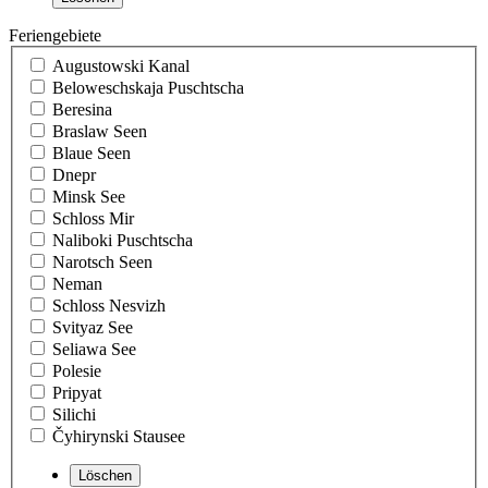
Feriengebiete
Augustowski Kanal
Beloweschskaja Puschtscha
Beresina
Braslaw Seen
Blaue Seen
Dnepr
Minsk See
Schloss Mir
Naliboki Puschtscha
Narotsch Seen
Neman
Schloss Nesvizh
Svityaz See
Seliawa See
Polesie
Pripyat
Silichi
Čyhirynski Stausee