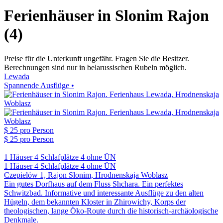
Ferienhäuser in Slonim Rajon
(4)
Preise für die Unterkunft ungefähr. Fragen Sie die Besitzer.
Berechnungen sind nur in belarussischen Rubeln möglich.
Lewada
Spannende Ausflüge •
$ 25
pro Person
$ 25
pro Person
1 Häuser
4 Schlafplätze
4 ohne ÜN
1 Häuser
4 Schlafplätze
4 ohne ÜN
Czepielów 1, Rajon Slonim, Hrodnenskaja Woblasz
Ein gutes Dorfhaus auf dem Fluss Shchara. Ein perfektes
Schwitzbad. Informative und interessante Ausflüge zu den alten
Hügeln, dem bekannten Kloster in Zhirowichy, Korps der
theologischen, lange Öko-Route durch die historisch-archäologische
Denkmale.