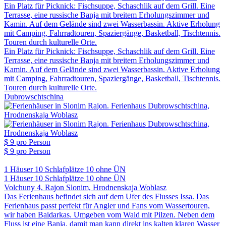
Ein Platz für Picknick: Fischsuppe, Schaschlik auf dem Grill. Eine
Terrasse, eine russische Banja mit breitem Erholungszimmer und
Kamin. Auf dem Gelände sind zwei Wasserbassin. Aktive Erholung
mit Camping, Fahrradtouren, Spaziergänge, Basketball, Tischtennis.
Touren durch kulturelle Orte.
Ein Platz für Picknick: Fischsuppe, Schaschlik auf dem Grill. Eine
Terrasse, eine russische Banja mit breitem Erholungszimmer und
Kamin. Auf dem Gelände sind zwei Wasserbassin. Aktive Erholung
mit Camping, Fahrradtouren, Spaziergänge, Basketball, Tischtennis.
Touren durch kulturelle Orte.
Dubrowschtschina
$ 9
pro Person
$ 9
pro Person
1 Häuser
10 Schlafplätze
10 ohne ÜN
1 Häuser
10 Schlafplätze
10 ohne ÜN
Volchuny 4, Rajon Slonim, Hrodnenskaja Woblasz
Das Ferienhaus befindet sich auf dem Ufer des Flusses Issa. Das
Ferienhaus passt perfekt für Angler und Fans vom Wassertouren,
wir haben Baidarkas. Umgeben vom Wald mit Pilzen. Neben dem
Fluss ist eine Banja, damit man kann direkt ins kalten klaren Wasser