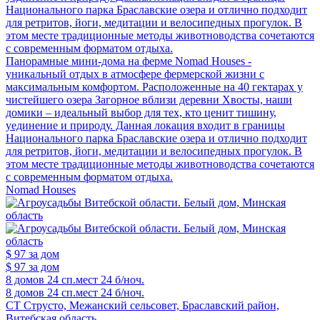
Национального парка Браславские озера и отлично подходит
для ретритов, йоги, медитации и велосипедных прогулок. В
этом месте традиционные методы животноводства сочетаются
с современным форматом отдыха.
Панорамные мини-дома на ферме Nomad Houses -
уникальный отдых в атмосфере фермерской жизни с
максимальным комфортом. Расположенные на 40 гектарах у
чистейшего озера Загорное вблизи деревни Хвосты, наши
домики – идеальный выбор для тех, кто ценит тишину,
уединение и природу. Данная локация входит в границы
Национального парка Браславские озера и отлично подходит
для ретритов, йоги, медитации и велосипедных прогулок. В
этом месте традиционные методы животноводства сочетаются
с современным форматом отдыха.
Nomad Houses
$ 97
за дом
$ 97
за дом
8 домов
24 сп.мест
24 б/ноч.
8 домов
24 сп.мест
24 б/ноч.
СТ Струсто, Межанский сельсовет, Браславский район,
Витебская область