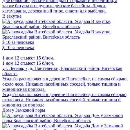
Две большие детские площадки с горками и песочница, а
также батуты и надувные детские бассейны. Лодки,
катамараны, деревянный пирс, снасти для рыбалки.
В закутке
$ 10
за человека
$ 10
за человека
1 дом
12 сп.мест
15 б/ноч.
1 дом
12 сп.мест
15 б/ноч.
ул. Лесная, 7, д. Пантелейки, Браславский район, Витебская
область
Усадьба расположена в деревне Пантелейке, на самом её краю,
около леса. Никаких назойливых соседей, только тишина и
живописная природа.
Усадьба расположена в деревне Пантелейке, на самом её краю,
около леса. Никаких назойливых соседей, только тишина и
живописная природа.
Дом у Замковой горы