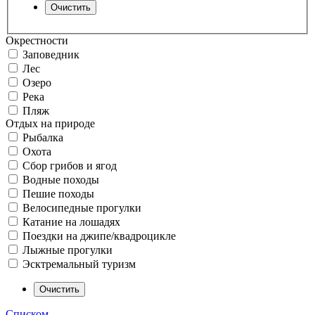
Окрестности
Заповедник
Лес
Озеро
Река
Пляж
Отдых на природе
Рыбалка
Охота
Сбор грибов и ягод
Водные походы
Пешие походы
Велосипедные прогулки
Катание на лошадях
Поездки на джипе/квадроцикле
Лыжные прогулки
Эсктремальный туризм
Списком