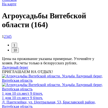
На карте
Агроусадьбы Витебской
области (164)
1
2
3
4
5
Цены на проживание указаны примерные. Уточняйте у
хозяев. Расчеты только в белорусских рублях.
Лазурный берег
ПРИГЛАШАЕМ НА ОТДЫХ!
1 дом
10 сп.мест
9 б/ноч.
1 дом
10 сп.мест
9 б/ноч.
Д. Пантелейки, ул. Центральная, 53, Браславский район,
Витебская область