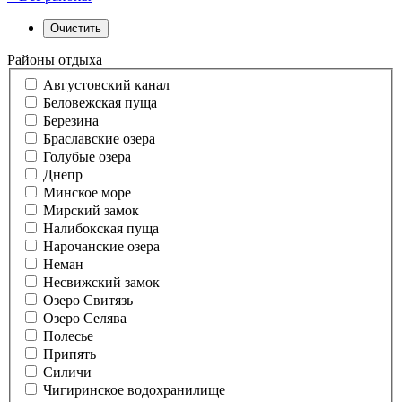
Районы отдыха
Августовский канал
Беловежская пуща
Березина
Браславские озера
Голубые озера
Днепр
Минское море
Мирский замок
Налибокская пуща
Нарочанские озера
Неман
Несвижский замок
Озеро Свитязь
Озеро Селява
Полесье
Припять
Силичи
Чигиринское водохранилище