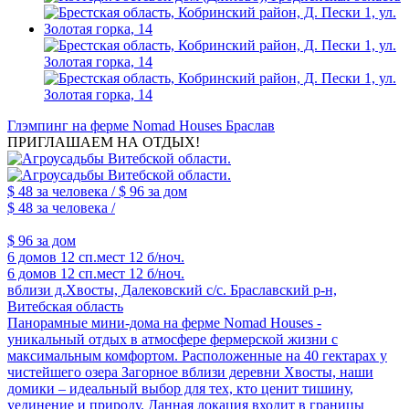
Глэмпинг на ферме Nomad Houses Браслав
ПРИГЛАШАЕМ НА ОТДЫХ!
$ 48
за человека /
$ 96
за дом
$ 48
за человека /
$ 96
за дом
6 домов
12 сп.мест
12 б/ноч.
6 домов
12 сп.мест
12 б/ноч.
вблизи д.Хвосты, Далековский с/с. Браславский р-н,
Витебская область
Панорамные мини-дома на ферме Nomad Houses -
уникальный отдых в атмосфере фермерской жизни с
максимальным комфортом. Расположенные на 40 гектарах у
чистейшего озера Загорное вблизи деревни Хвосты, наши
домики – идеальный выбор для тех, кто ценит тишину,
уединение и природу. Данная локация входит в границы