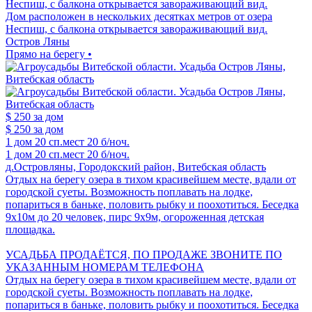
Неспиш, с балкона открывается завораживающий вид.
Дом расположен в нескольких десятках метров от озера
Неспиш, с балкона открывается завораживающий вид.
Остров Ляны
Прямо на берегу •
$ 250
за дом
$ 250
за дом
1 дом
20 сп.мест
20 б/ноч.
1 дом
20 сп.мест
20 б/ноч.
д.Островляны, Городокский район, Витебская область
Отдых на берегу озера в тихом красивейшем месте, вдали от
городской суеты. Возможность поплавать на лодке,
попариться в баньке, половить рыбку и поохотиться. Беседка
9х10м до 20 человек, пирс 9х9м, огороженная детская
площадка.
УСАДЬБА ПРОДАЁТСЯ, ПО ПРОДАЖЕ ЗВОНИТЕ ПО
УКАЗАННЫМ НОМЕРАМ ТЕЛЕФОНА
Отдых на берегу озера в тихом красивейшем месте, вдали от
городской суеты. Возможность поплавать на лодке,
попариться в баньке, половить рыбку и поохотиться. Беседка