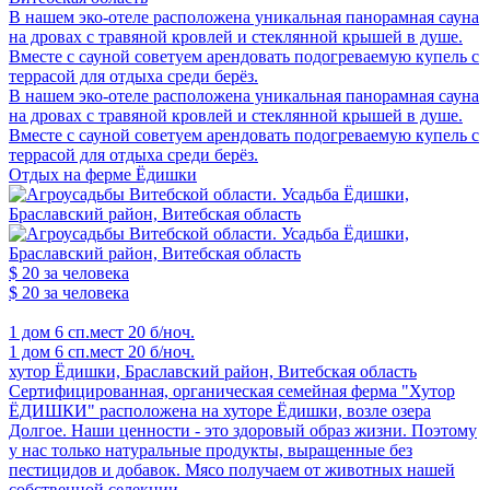
В нашем эко-отеле расположена уникальная панорамная сауна
на дровах с травяной кровлей и стеклянной крышей в душе.
Вместе с сауной советуем арендовать подогреваемую купель с
террасой для отдыха среди берёз.
В нашем эко-отеле расположена уникальная панорамная сауна
на дровах с травяной кровлей и стеклянной крышей в душе.
Вместе с сауной советуем арендовать подогреваемую купель с
террасой для отдыха среди берёз.
Отдых на ферме Ёдишки
$ 20
за человека
$ 20
за человека
1 дом
6 сп.мест
20 б/ноч.
1 дом
6 сп.мест
20 б/ноч.
хутор Ёдишки, Браславский район, Витебская область
Сертифицированная, органическая семейная ферма "Хутор
ЁДИШКИ" расположена на хуторе Ёдишки, возле озера
Долгое. Наши ценности - это здоровый образ жизни. Поэтому
у нас только натуральные продукты, выращенные без
пестицидов и добавок. Мясо получаем от животных нашей
собственной селекции.