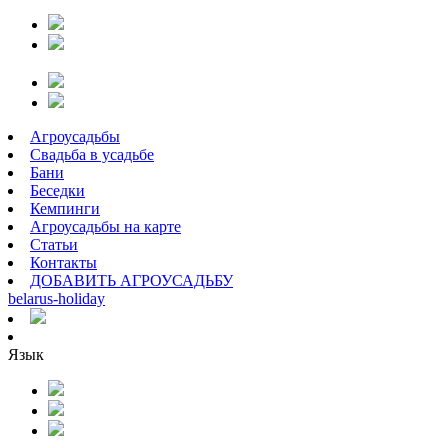
Агроусадьбы
Свадьба в усадьбе
Бани
Беседки
Кемпинги
Агроусадьбы на карте
Статьи
Контакты
ДОБАВИТЬ АГРОУСАДЬБУ
belarus
-
holiday
Язык