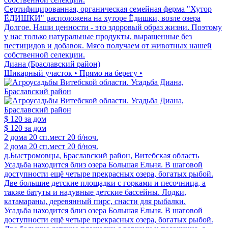
Сертифицированная, органическая семейная ферма "Хутор
ЁДИШКИ" расположена на хуторе Ёдишки, возле озера
Долгое. Наши ценности - это здоровый образ жизни. Поэтому
у нас только натуральные продукты, выращенные без
пестицидов и добавок. Мясо получаем от животных нашей
собственной селекции.
Диана (Браславский район)
Шикарный участок • Прямо на берегу •
$ 120
за дом
$ 120
за дом
2 дома
20 сп.мест
20 б/ноч.
2 дома
20 сп.мест
20 б/ноч.
д.Быстромовцы, Браславский район, Витебская область
Усадьба находится близ озера Большая Ельня. В шаговой
доступности ещё четыре прекрасных озера, богатых рыбой.
Две большие детские площадки с горками и песочница, а
также батуты и надувные детские бассейны. Лодки,
катамараны, деревянный пирс, снасти для рыбалки.
Усадьба находится близ озера Большая Ельня. В шаговой
доступности ещё четыре прекрасных озера, богатых рыбой.