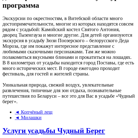
программа
Экскурсии по окрестностям, в Витебской области много
достопримечательности, многие из которых находятся совсем
рядом с усадьбой: Камойский костел Святого Антония,
дворец Тызенгауза и многие другие. Для детей организуются
экскурсия в усадьбу Зюзи Поозерского – белорусского Деда
Мороза, где им покажут интересное представление с
любимыми сказочными персонажами. Там же можно
полакомиться вкусными блинами и прокатиться на лошадях.
В 8 километрах от усадьбы находится город Поставы, где есть
много исторических мест. В городе ежегодно проходит
фестиваль, для гостей и жителей страны.
Уникальная природа, свежий воздух, увлекательные
развлечения, типичные для зон отдыха, познавательные
путешествия по Беларуси – все это для Вас в усадьбе «Чудный
берег».
◄ Копчёный лещ
◄ Милашки
Услуги усадьбы Чудный Берег