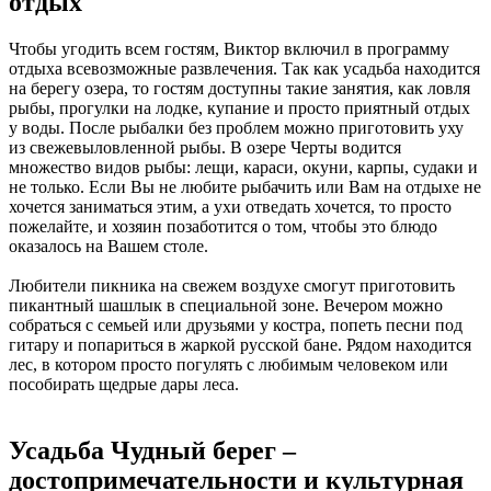
отдых
Чтобы угодить всем гостям, Виктор включил в программу
отдыха всевозможные развлечения. Так как усадьба находится
на берегу озера, то гостям доступны такие занятия, как ловля
рыбы, прогулки на лодке, купание и просто приятный отдых
у воды. После рыбалки без проблем можно приготовить уху
из свежевыловленной рыбы. В озере Черты водится
множество видов рыбы: лещи, караси, окуни, карпы, судаки и
не только. Если Вы не любите рыбачить или Вам на отдыхе не
хочется заниматься этим, а ухи отведать хочется, то просто
пожелайте, и хозяин позаботится о том, чтобы это блюдо
оказалось на Вашем столе.
Любители пикника на свежем воздухе смогут приготовить
пикантный шашлык в специальной зоне. Вечером можно
собраться с семьей или друзьями у костра, попеть песни под
гитару и попариться в жаркой русской бане. Рядом находится
лес, в котором просто погулять с любимым человеком или
пособирать щедрые дары леса.
Усадьба Чудный берег –
достопримечательности и культурная