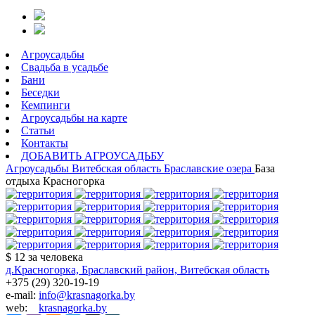
Агроусадьбы
Свадьба в усадьбе
Бани
Беседки
Кемпинги
Агроусадьбы на карте
Статьи
Контакты
ДОБАВИТЬ АГРОУСАДЬБУ
Агроусадьбы
Витебская область
Браславские озера
База
отдыха Красногорка
$ 12
за человека
д.Красногорка, Браславский район, Витебская область
+375 (29) 320-19-19
e-mail:
info@krasnagorka.by
web:
krasnagorka.by