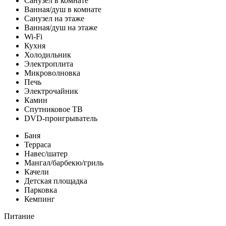
Санузел в комнате
Ванная/душ в комнате
Санузел на этаже
Ванная/душ на этаже
Wi-Fi
Кухня
Холодильник
Электроплита
Микроволновка
Печь
Электрочайник
Камин
Спутниковое ТВ
DVD-проигрыватель
Баня
Терраса
Навес/шатер
Мангал/барбекю/гриль
Качели
Детская площадка
Парковка
Кемпинг
Питание