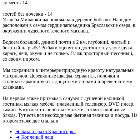
сп.мест - 14
гостей без ночевки - 14
Усадьба Милашки расположена в деревне Бобыли. Наш дом
расположен в самом сердце заповедника Браславские озера, в
окружении чудесного зеленого массива.
Водоем большой, длиной почти в 2 км, глубокий, чистый и
богатый на рыбу! Рыбаки оценят по достоинству улов: щука,
карась, лещ, окунь и не только. Пляж просторный песочный,
со своим пирсом.
Мы сохранили в интерьере природную красоту натуральных
материалов. Деревянные шкафы, серванты, полочки и
столики гармонируют с дощатыми стенами и бревенчатыми
кладками.
На первом этаже прихожая, санузел с душевой кабинкой,
гостиная, мягкая мебель, плазменный телевизор, DVD плеер,
камин. В кухне-столовой вы сможете готовить любимые
блюда. Тут есть вся необходимая бытовая техника и посуда. На
втором этаже две спальни.
◄ База отдыха Красногорка
◄ Копчёный лещ