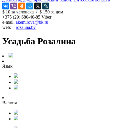
$ 10
за человека
/
$ 150
за дом
+375 (29) 680-40-85 Viber
e-mail:
akemirova@bk.ru
web:
rozalina.by
Усадьба Розалина
Язык
Валюта