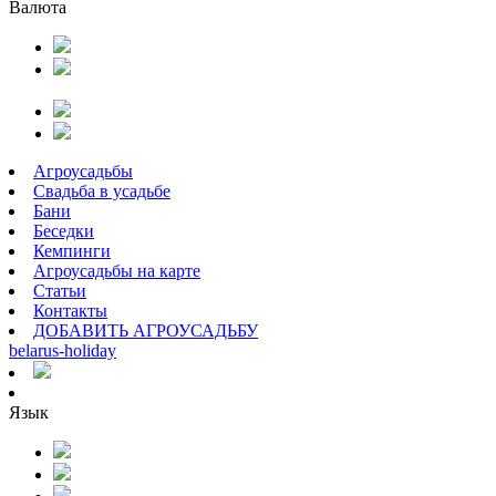
Валюта
Агроусадьбы
Свадьба в усадьбе
Бани
Беседки
Кемпинги
Агроусадьбы на карте
Статьи
Контакты
ДОБАВИТЬ АГРОУСАДЬБУ
belarus
-
holiday
Язык