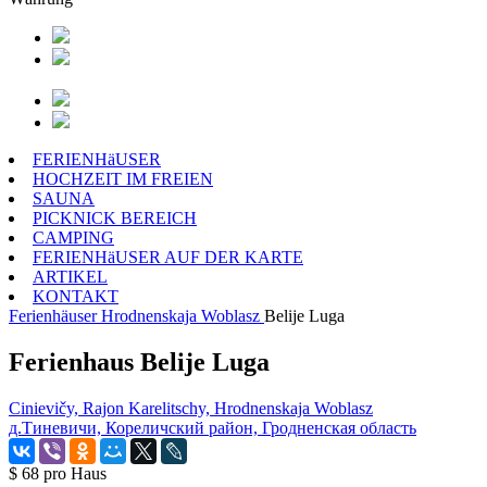
FERIENHäUSER
HOCHZEIT IM FREIEN
SAUNA
PICKNICK BEREICH
CAMPING
FERIENHäUSER AUF DER KARTE
ARTIKEL
KONTAKT
Ferienhäuser
Hrodnenskaja Woblasz
Belije Luga
Ferienhaus Belije Luga
Cinievičy, Rajon Karelitschy, Hrodnenskaja Woblasz
д.Тиневичи, Кореличский район, Гродненская область
$ 68
pro Haus