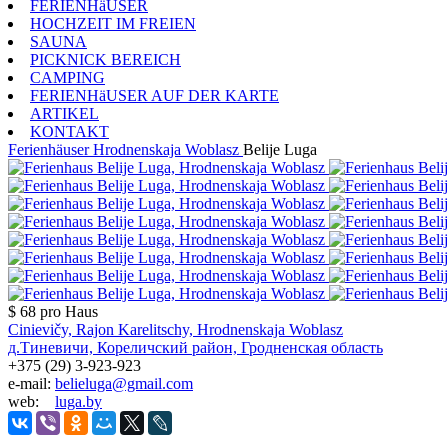
FERIENHäUSER
HOCHZEIT IM FREIEN
SAUNA
PICKNICK BEREICH
CAMPING
FERIENHäUSER AUF DER KARTE
ARTIKEL
KONTAKT
Ferienhäuser
Hrodnenskaja Woblasz
Belije Luga
$ 68
pro Haus
Cinievičy, Rajon Karelitschy, Hrodnenskaja Woblasz
д.Тиневичи, Кореличский район, Гродненская область
+375 (29) 3-923-923
e-mail:
belieluga@gmail.com
web:
luga.by