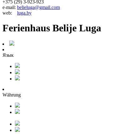
+375 (29) 3-923-923
e-mail:
belieluga@gmail.com
web:
luga.by
Ferienhaus Belije Luga
Язык
Währung