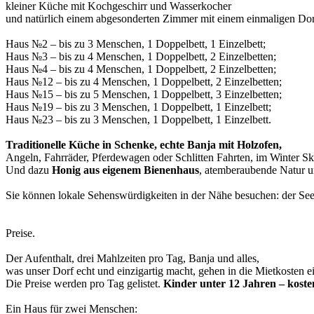
kleiner Küche mit Kochgeschirr und Wasserkocher
und natürlich einem abgesonderten Zimmer mit einem einmaligen Dorfk
Haus №2 – bis zu 3 Menschen, 1 Doppelbett, 1 Einzelbett;
Haus №3 – bis zu 4 Menschen, 1 Doppelbett, 2 Einzelbetten;
Haus №4 – bis zu 4 Menschen, 1 Doppelbett, 2 Einzelbetten;
Haus №12 – bis zu 4 Menschen, 1 Doppelbett, 2 Einzelbetten;
Haus №15 – bis zu 5 Menschen, 1 Doppelbett, 3 Einzelbetten;
Haus №19 – bis zu 3 Menschen, 1 Doppelbett, 1 Einzelbett;
Haus №23 – bis zu 3 Menschen, 1 Doppelbett, 1 Einzelbett.
Traditionelle Küche in Schenke, echte Banja mit Holzofen,
Angeln, Fahrräder, Pferdewagen oder Schlitten Fahrten, im Winter Ski
Und dazu
Honig aus eigenem Bienenhaus
, atemberaubende Natur u
Sie können lokale Sehenswürdigkeiten in der Nähe besuchen: der S
Preise.
Der Aufenthalt, drei Mahlzeiten pro Tag, Banja und alles,
was unser Dorf echt und einzigartig macht, gehen in die Mietkosten e
Die Preise werden pro Tag gelistet.
Kinder unter 12 Jahren – koste
Ein Haus für zwei Menschen: