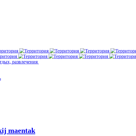
ь
kij maentak