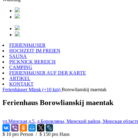
FERIENHäUSER
HOCHZEIT IM FREIEN
SAUNA
PICKNICK BEREICH
CAMPING
FERIENHäUSER AUF DER KARTE
ARTIKEL
KONTAKT
Ferienhäuser
Minsk (+10 km)
Borowlianskij maentak
Ferienhaus Borowlianskij maentak
ул.Минская д.5, д.Боровляны, Минский район, Минская област
$ 10
pro Person
/
$ 150
pro Haus