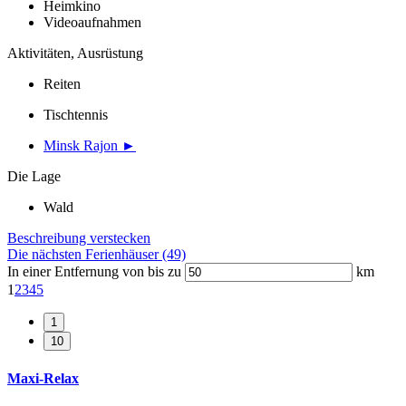
Heimkino
Videoaufnahmen
Aktivitäten, Ausrüstung
Reiten
Tischtennis
Minsk Rajon ►
Die Lage
Wald
Beschreibung verstecken
Die nächsten Ferienhäuser (49)
In einer Entfernung von bis zu
km
1
2
3
4
5
Maxi-Relax