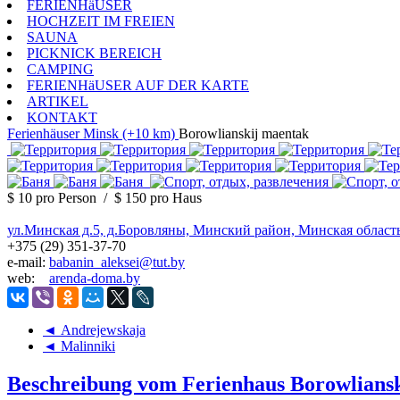
FERIENHäUSER
HOCHZEIT IM FREIEN
SAUNA
PICKNICK BEREICH
CAMPING
FERIENHäUSER AUF DER KARTE
ARTIKEL
KONTAKT
Ferienhäuser
Minsk (+10 km)
Borowlianskij maentak
$ 10
pro Person
/
$ 150
pro Haus
ул.Минская д.5, д.Боровляны, Минский район, Минская област
+375 (29) 351-37-70
e-mail:
babanin_aleksei@tut.by
web:
arenda-doma.by
◄ Andrejewskaja
◄ Malinniki
Beschreibung vom Ferienhaus Borowlians