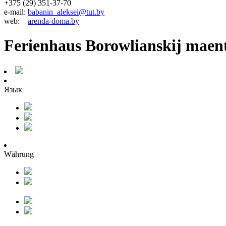
+375 (29) 351-37-70
e-mail:
babanin_aleksei@tut.by
web:
arenda-doma.by
Ferienhaus Borowlianskij maen
Язык
Währung