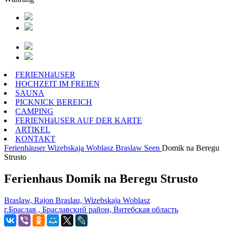
FERIENHäUSER
HOCHZEIT IM FREIEN
SAUNA
PICKNICK BEREICH
CAMPING
FERIENHäUSER AUF DER KARTE
ARTIKEL
KONTAKT
Ferienhäuser
Wizebskaja Woblasz
Braslaw Seen
Domik na Beregu
Strusto
Ferienhaus Domik na Beregu Strusto
Braslaw, Rajon Braslau, Wizebskaja Woblasz
г.Браслав , Браславский район, Витебская область