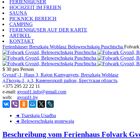
FERIENHäUSER
HOCHZEIT IM FREIEN
SAUNA
PICKNICK BEREICH
CAMPING
FERIENHäUSER AUF DER KARTE
ARTIKEL
KONTAKT
Ferienhäuser
Breszkaja Woblasz
Beloweschskaja Puschtscha
Folvark
$ 30
pro Person
Gvozd’-1, Haus 3, Rajon Kamyanyets, Breszkaja Woblasz
д.Гвоздь-1, д.3, Каменецкий район, Брестская область
+375 295 22 22 11
e-mail:
gvozd1.info@gmail.com
web:
gvozd1.by
◄ Tsarskaja Usadba
◄ Beloweschskaja gostewaja
Beschreibung vom Ferienhaus Folvark Gv