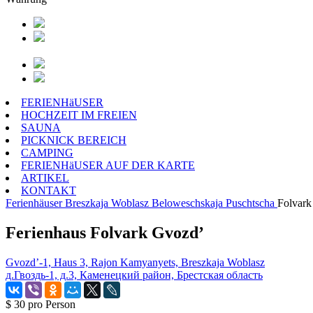
FERIENHäUSER
HOCHZEIT IM FREIEN
SAUNA
PICKNICK BEREICH
CAMPING
FERIENHäUSER AUF DER KARTE
ARTIKEL
KONTAKT
Ferienhäuser
Breszkaja Woblasz
Beloweschskaja Puschtscha
Folvark
Ferienhaus Folvark Gvozd’
Gvozd’-1, Haus 3, Rajon Kamyanyets, Breszkaja Woblasz
д.Гвоздь-1, д.3, Каменецкий район, Брестская область
$ 30
pro Person