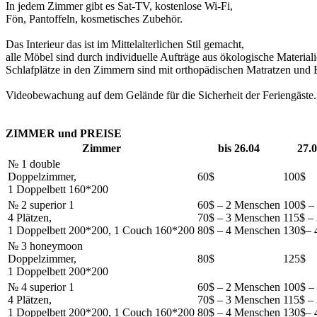
In jedem Zimmer gibt es Sat-TV, kostenlose Wi-Fi,
Fön, Pantoffeln, kosmetisches Zubehör.
Das Interieur das ist im Mittelalterlichen Stil gemacht,
alle Möbel sind durch individuelle Aufträge aus ökologische Materialie
Schlafplätze in den Zimmern sind mit orthopädischen Matratzen und B
Videobewachung auf dem Gelände für die Sicherheit der Feriengäste.
ZIMMER und PREISE
Zimmer
bis 26.04
27.0
№ 1 double
Doppelzimmer,
60$
100$
1 Doppelbett 160*200
№ 2 superior 1
60$ – 2 Menschen
100$ –
4 Plätzen,
70$ – 3 Menschen
115$ –
1 Doppelbett 200*200, 1 Couch 160*200
80$ – 4 Menschen
130$– 
№ 3 honeymoon
Doppelzimmer,
80$
125$
1 Doppelbett 200*200
№ 4 superior 1
60$ – 2 Menschen
100$ –
4 Plätzen,
70$ – 3 Menschen
115$ –
1 Doppelbett 200*200, 1 Couch 160*200
80$ – 4 Menschen
130$– 