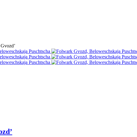
 Gvozd’
ozd’