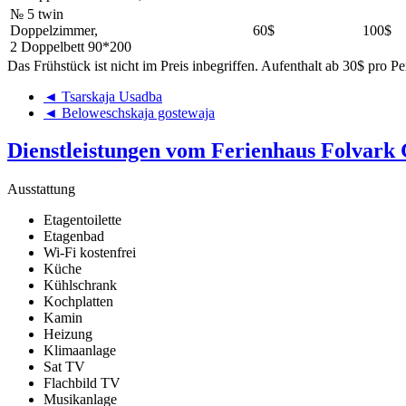
№ 5 twin
Doppelzimmer,
60$
100$
2 Doppelbett 90*200
Das Frühstück ist nicht im Preis inbegriffen. Aufenthalt ab 30$ pro Pe
◄ Tsarskaja Usadba
◄ Beloweschskaja gostewaja
Dienstleistungen vom Ferienhaus Folvark
Ausstattung
Etagentoilette
Etagenbad
Wi-Fi kostenfrei
Küche
Kühlschrank
Kochplatten
Kamin
Heizung
Klimaanlage
Sat TV
Flachbild TV
Musikanlage