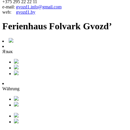
+375 295 22 22 11
e-mail:
gvozd1.info@gmail.com
web:
gvozd1.by
Ferienhaus Folvark Gvozd’
Язык
Währung