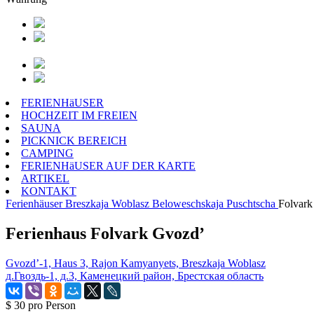
FERIENHäUSER
HOCHZEIT IM FREIEN
SAUNA
PICKNICK BEREICH
CAMPING
FERIENHäUSER AUF DER KARTE
ARTIKEL
KONTAKT
Ferienhäuser
Breszkaja Woblasz
Beloweschskaja Puschtscha
Folvark
Ferienhaus Folvark Gvozd’
Gvozd’-1, Haus 3, Rajon Kamyanyets, Breszkaja Woblasz
д.Гвоздь-1, д.3, Каменецкий район, Брестская область
$ 30
pro Person