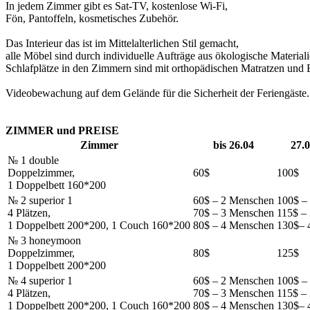
In jedem Zimmer gibt es Sat-TV, kostenlose Wi-Fi,
Fön, Pantoffeln, kosmetisches Zubehör.
Das Interieur das ist im Mittelalterlichen Stil gemacht,
alle Möbel sind durch individuelle Aufträge aus ökologische Materialie
Schlafplätze in den Zimmern sind mit orthopädischen Matratzen und B
Videobewachung auf dem Gelände für die Sicherheit der Feriengäste.
ZIMMER und PREISE
Zimmer
bis 26.04
27.0
№ 1 double
Doppelzimmer,
60$
100$
1 Doppelbett 160*200
№ 2 superior 1
60$ – 2 Menschen
100$ –
4 Plätzen,
70$ – 3 Menschen
115$ –
1 Doppelbett 200*200, 1 Couch 160*200
80$ – 4 Menschen
130$– 
№ 3 honeymoon
Doppelzimmer,
80$
125$
1 Doppelbett 200*200
№ 4 superior 1
60$ – 2 Menschen
100$ –
4 Plätzen,
70$ – 3 Menschen
115$ –
1 Doppelbett 200*200, 1 Couch 160*200
80$ – 4 Menschen
130$– 