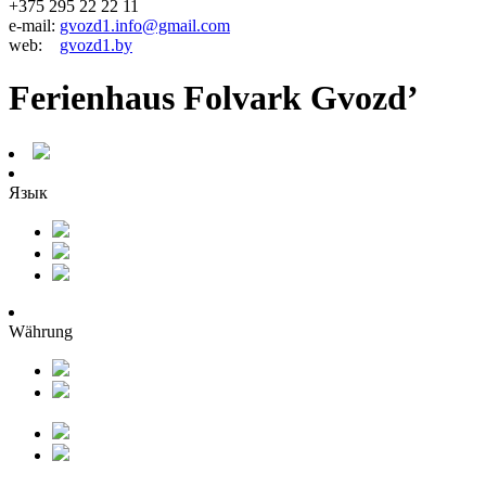
+375 295 22 22 11
e-mail:
gvozd1.info@gmail.com
web:
gvozd1.by
Ferienhaus Folvark Gvozd’
Язык
Währung