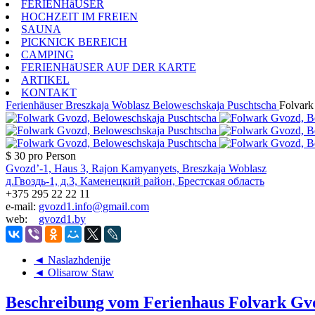
FERIENHäUSER
HOCHZEIT IM FREIEN
SAUNA
PICKNICK BEREICH
CAMPING
FERIENHäUSER AUF DER KARTE
ARTIKEL
KONTAKT
Ferienhäuser
Breszkaja Woblasz
Beloweschskaja Puschtscha
Folvark
$ 30
pro Person
Gvozd’-1, Haus 3, Rajon Kamyanyets, Breszkaja Woblasz
д.Гвоздь-1, д.3, Каменецкий район, Брестская область
+375 295 22 22 11
e-mail:
gvozd1.info@gmail.com
web:
gvozd1.by
◄ Naslazhdenije
◄ Olisarow Staw
Beschreibung vom Ferienhaus Folvark Gv