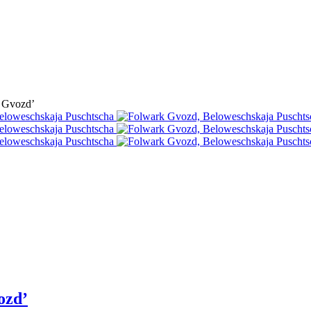
 Gvozd’
ozd’