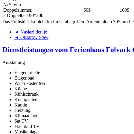
№ 5 twin
Doppelzimmer,
60$
100$
2 Doppelbett 90*200
Das Frühstück ist nicht im Preis inbegriffen. Aufenthalt ab 30$ pro Pe
◄ Naslazhdenije
◄ Olisarow Staw
Dienstleistungen vom Ferienhaus Folvark
Ausstattung
Etagentoilette
Etagenbad
Wi-Fi kostenfrei
Küche
Kühlschrank
Kochplatten
Kamin
Heizung
Klimaanlage
Sat TV
Flachbild TV
Musikanlage