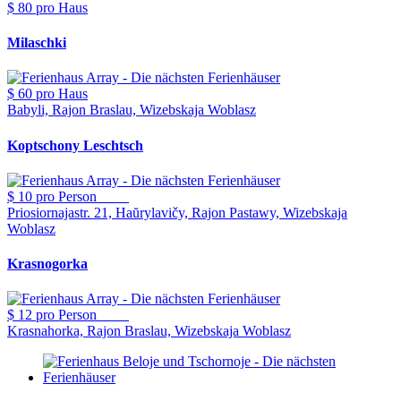
$ 80
pro Haus
Milaschki
$ 60
pro Haus
Babyli, Rajon Braslau, Wizebskaja Woblasz
Koptschony Leschtsch
$ 10
pro Person
Priosiornajastr. 21, Haŭrylavičy, Rajon Pastawy, Wizebskaja
Woblasz
Krasnogorka
$ 12
pro Person
Krasnahorka, Rajon Braslau, Wizebskaja Woblasz