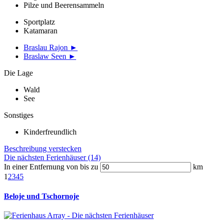
Pilze und Beerensammeln
Sportplatz
Katamaran
Braslau Rajon ►
Braslaw Seen ►
Die Lage
Wald
See
Sonstiges
Kinderfreundlich
Beschreibung verstecken
Die nächsten Ferienhäuser (14)
In einer Entfernung von bis zu
km
1
2
3
4
5
Beloje und Tschornoje