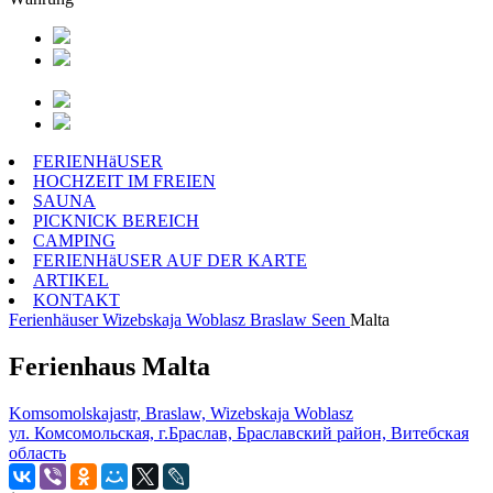
FERIENHäUSER
HOCHZEIT IM FREIEN
SAUNA
PICKNICK BEREICH
CAMPING
FERIENHäUSER AUF DER KARTE
ARTIKEL
KONTAKT
Ferienhäuser
Wizebskaja Woblasz
Braslaw Seen
Malta
Ferienhaus Malta
Komsomolskajastr, Braslaw, Wizebskaja Woblasz
ул. Комсомольская, г.Браслав, Браславский район, Витебская
область