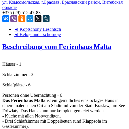
ул. Комсомольская, г.Браслав, Браславский район, Витебская
область
+375 (29) 512-47-83
◄ Koptschony Leschtsch
◄ Beloje und Tschornoje
Beschreibung vom Ferienhaus Malta
Häuser - 1
Schlafzimmer - 3
Schlafplätze - 6
Personen ohne Übernachtung - 6
Das Ferienhaus Malta
ist ein gemütliches einstöckiges Haus in
einem malerischen Ort am Stadtrand von der Stadt Braslaw, am See
Driwiaty. Das Haus kann nur komplett gemietet werden.
- Küche mit allen Notwendigen,
- Drei Schlafzimmer mit Doppelbetten (und Klappsofa im
Gästezimmer),