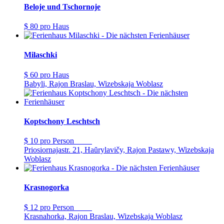
Beloje und Tschornoje
$ 80
pro Haus
Milaschki
$ 60
pro Haus
Babyli, Rajon Braslau, Wizebskaja Woblasz
Koptschony Leschtsch
$ 10
pro Person
Priosiornajastr. 21, Haŭrylavičy, Rajon Pastawy, Wizebskaja
Woblasz
Krasnogorka
$ 12
pro Person
Krasnahorka, Rajon Braslau, Wizebskaja Woblasz