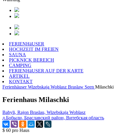
FERIENHäUSER
HOCHZEIT IM FREIEN
SAUNA
PICKNICK BEREICH
CAMPING
FERIENHäUSER AUF DER KARTE
ARTIKEL
KONTAKT
Ferienhäuser
Wizebskaja Woblasz
Braslaw Seen
Milaschki
Ferienhaus Milaschki
Babyli, Rajon Braslau, Wizebskaja Woblasz
д.Бобыли, Браславский район, Витебская область
$ 60
pro Haus