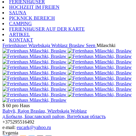
FERIENHäUSER
HOCHZEIT IM FREIEN
SAUNA
PICKNICK BEREICH
CAMPING
FERIENHäUSER AUF DER KARTE
ARTIKEL
KONTAKT
Ferienhäuser
Wizebskaja Woblasz
Braslaw Seen
Milaschki
$ 60
pro Haus
Babyli, Rajon Braslau, Wizebskaja Woblasz
д.Бобыли, Браславский район, Витебская область
+375295516492
e-mail:
eucark@yahoo.ru
Evgenia