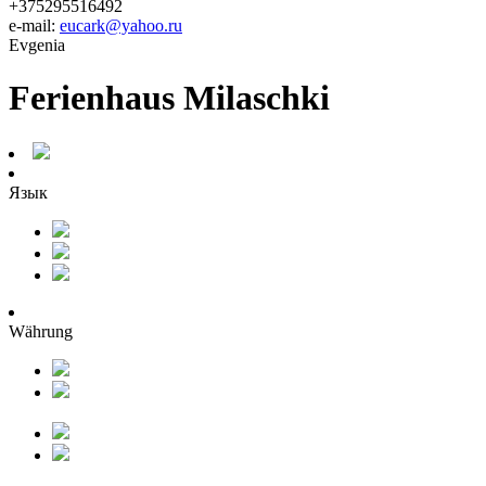
+375295516492
e-mail:
eucark@yahoo.ru
Evgenia
Ferienhaus Milaschki
Язык
Währung