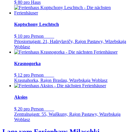
$ 80
pro Haus
Koptschony Leschtsch
$ 10
pro Person
Priosiornajastr. 21, Haŭrylavičy, Rajon Pastawy, Wizebskaja
Woblasz
Krasnogorka
$ 12
pro Person
Krasnahorka, Rajon Braslau, Wizebskaja Woblasz
Aksios
$ 20
pro Person
Zentralnajastr. 55, Waiškuny, Rajon Pastawy, Wizebskaja
Woblasz
Lage vom Ferienhaus Milaschki