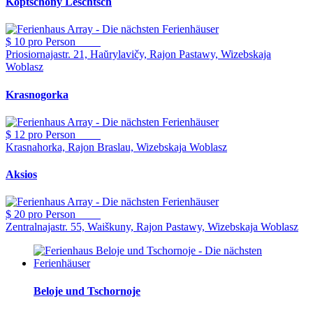
Koptschony Leschtsch
$ 10
pro Person
Priosiornajastr. 21, Haŭrylavičy, Rajon Pastawy, Wizebskaja
Woblasz
Krasnogorka
$ 12
pro Person
Krasnahorka, Rajon Braslau, Wizebskaja Woblasz
Aksios
$ 20
pro Person
Zentralnajastr. 55, Waiškuny, Rajon Pastawy, Wizebskaja Woblasz
Beloje und Tschornoje