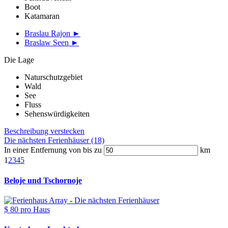
Boot
Katamaran
Braslau Rajon ►
Braslaw Seen ►
Die Lage
Naturschutzgebiet
Wald
See
Fluss
Sehenswürdigkeiten
Beschreibung verstecken
Die nächsten Ferienhäuser (18)
In einer Entfernung von bis zu
km
1
2
3
4
5
Beloje und Tschornoje
$ 80
pro Haus