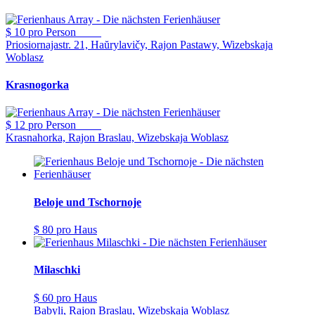
$ 10
pro Person
Priosiornajastr. 21, Haŭrylavičy, Rajon Pastawy, Wizebskaja
Woblasz
Krasnogorka
$ 12
pro Person
Krasnahorka, Rajon Braslau, Wizebskaja Woblasz
Beloje und Tschornoje
$ 80
pro Haus
Milaschki
$ 60
pro Haus
Babyli, Rajon Braslau, Wizebskaja Woblasz