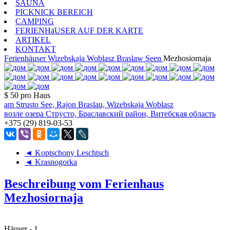
SAUNA
PICKNICK BEREICH
CAMPING
FERIENHäUSER AUF DER KARTE
ARTIKEL
KONTAKT
Ferienhäuser
Wizebskaja Woblasz
Braslaw Seen
Mezhosiornaja
$ 50
pro Haus
am Strusto See, Rajon Braslau, Wizebskaja Woblasz
возле озера Струсто, Браславский район, Витебская область
+375 (29) 819-03-53
◄ Koptschony Leschtsch
◄ Krasnogorka
Beschreibung vom Ferienhaus
Mezhosiornaja
Häuser - 1