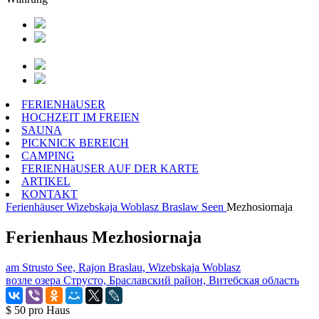
FERIENHäUSER
HOCHZEIT IM FREIEN
SAUNA
PICKNICK BEREICH
CAMPING
FERIENHäUSER AUF DER KARTE
ARTIKEL
KONTAKT
Ferienhäuser
Wizebskaja Woblasz
Braslaw Seen
Mezhosiornaja
Ferienhaus Mezhosiornaja
am Strusto See, Rajon Braslau, Wizebskaja Woblasz
возле озера Струсто, Браславский район, Витебская область
$ 50
pro Haus