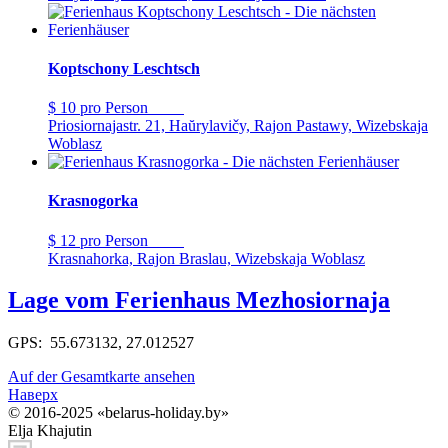
Koptschony Leschtsch
$ 10
pro Person
Priosiornajastr. 21, Haŭrylavičy, Rajon Pastawy, Wizebskaja
Woblasz
Krasnogorka
$ 12
pro Person
Krasnahorka, Rajon Braslau, Wizebskaja Woblasz
Lage vom Ferienhaus Mezhosiornaja
GPS: 55.673132, 27.012527
Auf der Gesamtkarte ansehen
Наверх
© 2016-2025 «belarus-holiday.by»
Elja Khajutin