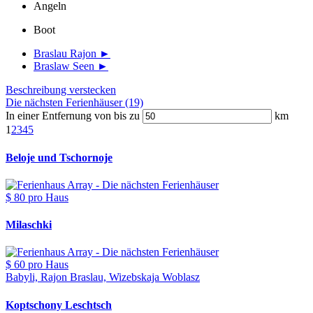
Angeln
Boot
Braslau Rajon ►
Braslaw Seen ►
Beschreibung verstecken
Die nächsten Ferienhäuser (19)
In einer Entfernung von bis zu
km
1
2
3
4
5
Beloje und Tschornoje
$ 80
pro Haus
Milaschki
$ 60
pro Haus
Babyli, Rajon Braslau, Wizebskaja Woblasz
Koptschony Leschtsch