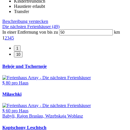
Kinderfreundlich
Haustiere erlaubt
Transfer
Beschreibung verstecken
Die nächsten Ferienhäuser (49)
In einer Entfernung von bis zu
km
1
2
3
4
5
Beloje und Tschornoje
$ 80
pro Haus
Milaschki
$ 60
pro Haus
Babyli, Rajon Braslau, Wizebskaja Woblasz
Koptschony Leschtsch