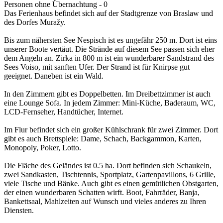
Personen ohne Übernachtung - 0
Das Ferienhaus befindet sich auf der Stadtgrenze von Braslaw und
des Dorfes Muražy.
Bis zum nähersten See Nespisch ist es ungefähr 250 m. Dort ist eins
unserer Boote vertäut. Die Strände auf diesem See passen sich eher
dem Angeln an. Zirka in 800 m ist ein wunderbarer Sandstrand des
Sees Voiso, mit sanften Ufer. Der Strand ist für Knirpse gut
geeignet. Daneben ist ein Wald.
In den Zimmern gibt es Doppelbetten. Im Dreibettzimmer ist auch
eine Lounge Sofa. In jedem Zimmer: Mini-Küche, Baderaum, WC,
LCD-Fernseher, Handtücher, Internet.
Im Flur befindet sich ein großer Kühlschrank für zwei Zimmer. Dort
gibt es auch Brettspiele: Dame, Schach, Backgammon, Karten,
Monopoly, Poker, Lotto.
Die Fläche des Geländes ist 0.5 ha. Dort befinden sich Schaukeln,
zwei Sandkasten, Tischtennis, Sportplatz, Gartenpavillons, 6 Grille,
viele Tische und Bänke. Auch gibt es einen gemütlichen Obstgarten,
der einen wunderbaren Schatten wirft. Boot, Fahrräder, Banja,
Bankettsaal, Mahlzeiten auf Wunsch und vieles anderes zu Ihren
Diensten.