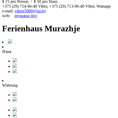
$ 15
pro Person
/
$ 50
pro Haus
+375 (29) 714-96-40 Viber, +375 (29) 713-96-40 Viber, Watsapp
e-mail:
viktor5000@tut.by
web:
муражье.бел
Ferienhaus Murazhje
Язык
Währung