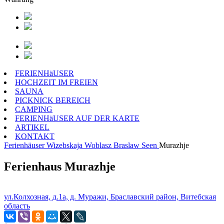
FERIENHäUSER
HOCHZEIT IM FREIEN
SAUNA
PICKNICK BEREICH
CAMPING
FERIENHäUSER AUF DER KARTE
ARTIKEL
KONTAKT
Ferienhäuser
Wizebskaja Woblasz
Braslaw Seen
Murazhje
Ferienhaus Murazhje
ул.Колхозная, д.1а, д. Муражи, Браславский район, Витебская
область