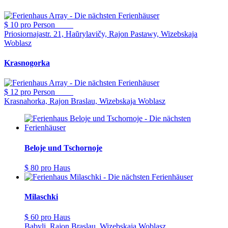
$ 10
pro Person
Priosiornajastr. 21, Haŭrylavičy, Rajon Pastawy, Wizebskaja
Woblasz
Krasnogorka
$ 12
pro Person
Krasnahorka, Rajon Braslau, Wizebskaja Woblasz
Beloje und Tschornoje
$ 80
pro Haus
Milaschki
$ 60
pro Haus
Babyli, Rajon Braslau, Wizebskaja Woblasz