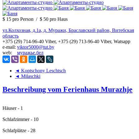
$ 15
pro Person
/
$ 50
pro Haus
ул.Колхозная, д.1а, д. Муражи, Браславский район, Витебская
область
+375 (29) 714-96-40 Viber, +375 (29) 713-96-40 Viber, Watsapp
e-mail:
viktor5000@tut.by
web:
муражье.бел
◄ Koptschony Leschtsch
◄ Milaschki
Beschreibung vom Ferienhaus Murazhje
Häuser - 1
Schlafzimmer - 10
Schlafplätze - 28