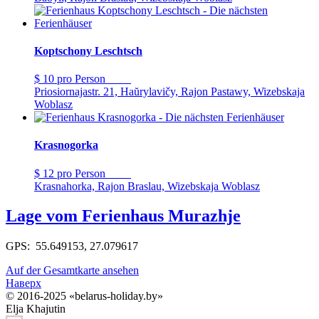
Koptschony Leschtsch
$ 10
pro Person
Priosiornajastr. 21, Haŭrylavičy, Rajon Pastawy, Wizebskaja
Woblasz
Krasnogorka
$ 12
pro Person
Krasnahorka, Rajon Braslau, Wizebskaja Woblasz
Lage vom Ferienhaus Murazhje
GPS: 55.649153, 27.079617
Auf der Gesamtkarte ansehen
Наверх
© 2016-2025 «belarus-holiday.by»
Elja Khajutin