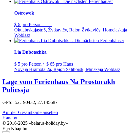
Ostrowok
$ 6
pro Person
Oktiabrskajastr.5, Žytkavičy, Rajon Žytkavičy, Homelaskaja
Woblasz
Lia Dubotschka
$ 5
pro Person
/
$ 65
pro Haus
Novaja Hramota 2a, Rajon Salihorsk, Minskaja Woblasz
Lage vom Ferienhaus Na Prostorakh
Poliessja
GPS: 52.190432, 27.145687
Auf der Gesamtkarte ansehen
Наверх
© 2016-2025 «belarus-holiday.by»
Elja Khajutin