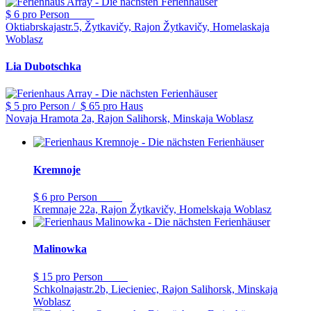
$ 6
pro Person
Oktiabrskajastr.5, Žytkavičy, Rajon Žytkavičy, Homelaskaja
Woblasz
Lia Dubotschka
$ 5
pro Person
/
$ 65
pro Haus
Novaja Hramota 2a, Rajon Salihorsk, Minskaja Woblasz
Kremnoje
$ 6
pro Person
Kremnaje 22a, Rajon Žytkavičy, Homelskaja Woblasz
Malinowka
$ 15
pro Person
Schkolnajastr.2b, Liecieniec, Rajon Salihorsk, Minskaja
Woblasz