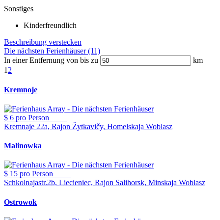
Sonstiges
Kinderfreundlich
Beschreibung verstecken
Die nächsten Ferienhäuser (11)
In einer Entfernung von bis zu
km
1
2
Kremnoje
$ 6
pro Person
Kremnaje 22a, Rajon Žytkavičy, Homelskaja Woblasz
Malinowka
$ 15
pro Person
Schkolnajastr.2b, Liecieniec, Rajon Salihorsk, Minskaja Woblasz
Ostrowok