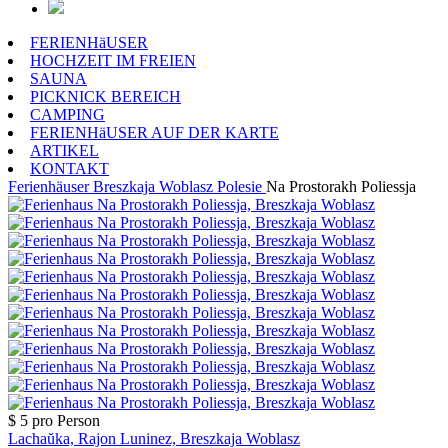
FERIENHäUSER
HOCHZEIT IM FREIEN
SAUNA
PICKNICK BEREICH
CAMPING
FERIENHäUSER AUF DER KARTE
ARTIKEL
KONTAKT
Ferienhäuser
Breszkaja Woblasz
Polesie
Na Prostorakh Poliessja
$ 5
pro Person
Lachaŭka, Rajon Luninez, Breszkaja Woblasz