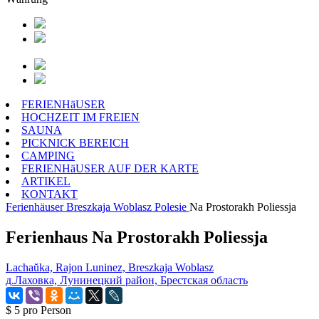
FERIENHäUSER
HOCHZEIT IM FREIEN
SAUNA
PICKNICK BEREICH
CAMPING
FERIENHäUSER AUF DER KARTE
ARTIKEL
KONTAKT
Ferienhäuser
Breszkaja Woblasz
Polesie
Na Prostorakh Poliessja
Ferienhaus Na Prostorakh Poliessja
Lachaŭka, Rajon Luninez, Breszkaja Woblasz
д.Лаховка, Лунинецкий район, Брестская область
$ 5
pro Person