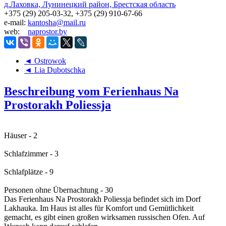
д.Лаховка, Лунинецкий район, Брестская область
+375 (29) 205-03-32, +375 (29) 910-67-66
e-mail:
kantosha@mail.ru
web:
naprostor.by
◄ Ostrowok
◄ Lia Dubotschka
Beschreibung vom Ferienhaus Na
Prostorakh Poliessja
Häuser - 2
Schlafzimmer - 3
Schlafplätze - 9
Personen ohne Übernachtung - 30
Das Ferienhaus Na Prostorakh Poliessja befindet sich im Dorf
Lakhauka. Im Haus ist alles für Komfort und Gemütlichkeit
gemacht, es gibt einen großen wirksamen russischen Ofen. Auf