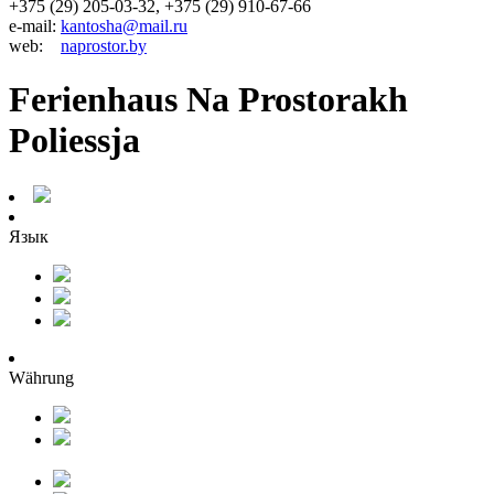
+375 (29) 205-03-32, +375 (29) 910-67-66
e-mail:
kantosha@mail.ru
web:
naprostor.by
Ferienhaus Na Prostorakh
Poliessja
Язык
Währung