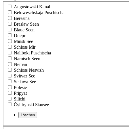
Augustowski Kanal
Beloweschskaja Puschtscha
Beresina
Braslaw Seen
Blaue Seen
Dnepr
Minsk See
Schloss Mir
Naliboki Puschtscha
Narotsch Seen
Neman
Schloss Nesvizh
Svityaz See
Seliawa See
Polesie
Pripyat
Silichi
Čyhirynski Stausee