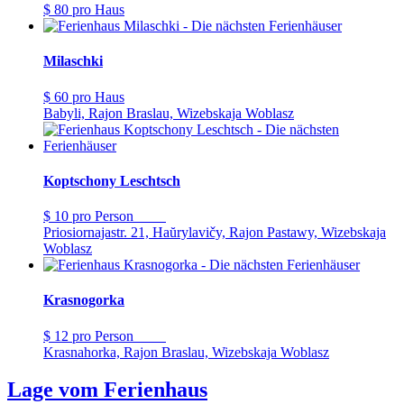
$ 80
pro Haus
Milaschki
$ 60
pro Haus
Babyli, Rajon Braslau, Wizebskaja Woblasz
Koptschony Leschtsch
$ 10
pro Person
Priosiornajastr. 21, Haŭrylavičy, Rajon Pastawy, Wizebskaja
Woblasz
Krasnogorka
$ 12
pro Person
Krasnahorka, Rajon Braslau, Wizebskaja Woblasz
Lage vom Ferienhaus