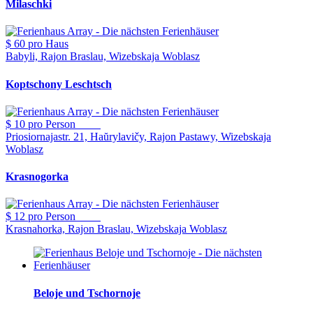
Milaschki
$ 60
pro Haus
Babyli, Rajon Braslau, Wizebskaja Woblasz
Koptschony Leschtsch
$ 10
pro Person
Priosiornajastr. 21, Haŭrylavičy, Rajon Pastawy, Wizebskaja
Woblasz
Krasnogorka
$ 12
pro Person
Krasnahorka, Rajon Braslau, Wizebskaja Woblasz
Beloje und Tschornoje