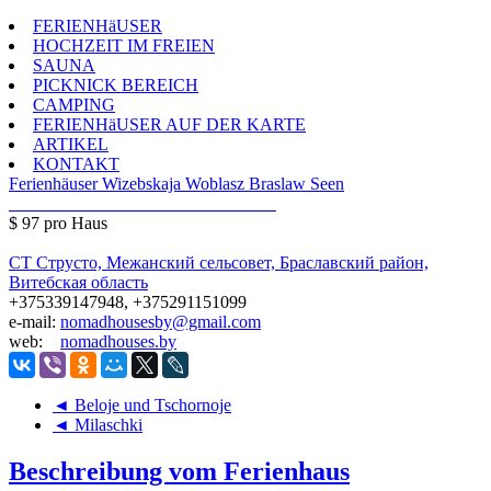
FERIENHäUSER
HOCHZEIT IM FREIEN
SAUNA
PICKNICK BEREICH
CAMPING
FERIENHäUSER AUF DER KARTE
ARTIKEL
KONTAKT
Ferienhäuser
Wizebskaja Woblasz
Braslaw Seen
$ 97
pro Haus
СТ Струсто, Межанский сельсовет, Браславский район,
Витебская область
+375339147948, +375291151099
e-mail:
nomadhousesby@gmail.com
web:
nomadhouses.by
◄ Beloje und Tschornoje
◄ Milaschki
Beschreibung vom Ferienhaus