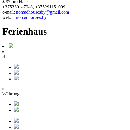
$ 97
pro Haus
+375339147948, +375291151099
e-mail:
nomadhousesby@gmail.com
web:
nomadhouses.by
Ferienhaus
Язык
Währung