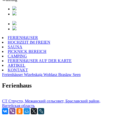
FERIENHäUSER
HOCHZEIT IM FREIEN
SAUNA
PICKNICK BEREICH
CAMPING
FERIENHäUSER AUF DER KARTE
ARTIKEL
KONTAKT
Ferienhäuser
Wizebskaja Woblasz
Braslaw Seen
Ferienhaus
СТ Струсто, Межанский сельсовет, Браславский район,
Витебская область