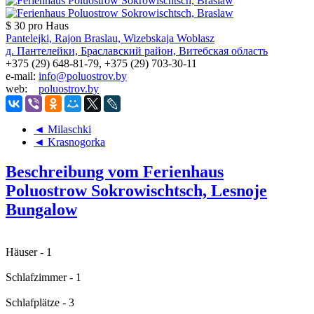
$ 30
pro Haus
Pantelejki, Rajon Braslau, Wizebskaja Woblasz
д. Пантелейки, Браславский район, Витебская область
+375 (29) 648-81-79, +375 (29) 703-30-11
e-mail:
info@poluostrov.by
web:
poluostrov.by
◄ Milaschki
◄ Krasnogorka
Beschreibung vom Ferienhaus
Poluostrow Sokrowischtsch, Lesnoje
Bungalow
Häuser - 1
Schlafzimmer - 1
Schlafplätze - 3