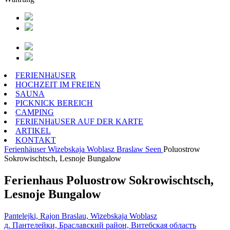
FERIENHäUSER
HOCHZEIT IM FREIEN
SAUNA
PICKNICK BEREICH
CAMPING
FERIENHäUSER AUF DER KARTE
ARTIKEL
KONTAKT
Ferienhäuser
Wizebskaja Woblasz
Braslaw Seen
Poluostrow
Sokrowischtsch, Lesnoje Bungalow
Ferienhaus Poluostrow Sokrowischtsch,
Lesnoje Bungalow
Pantelejki, Rajon Braslau, Wizebskaja Woblasz
д. Пантелейки, Браславский район, Витебская область