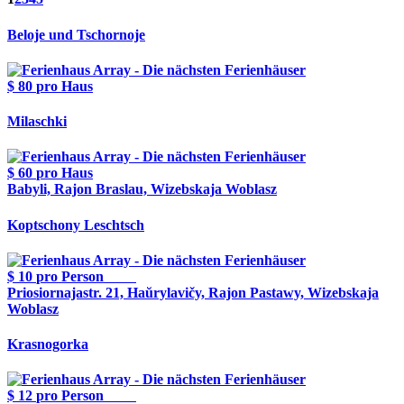
Beloje und Tschornoje
$ 80
pro Haus
Milaschki
$ 60
pro Haus
Babyli, Rajon Braslau, Wizebskaja Woblasz
Koptschony Leschtsch
$ 10
pro Person
Priosiornajastr. 21, Haŭrylavičy, Rajon Pastawy, Wizebskaja
Woblasz
Krasnogorka
$ 12
pro Person