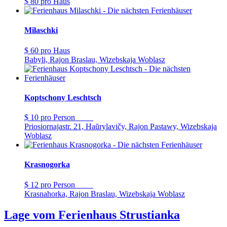
$ 80
pro Haus
Milaschki
$ 60
pro Haus
Babyli, Rajon Braslau, Wizebskaja Woblasz
Koptschony Leschtsch
$ 10
pro Person
Priosiornajastr. 21, Haŭrylavičy, Rajon Pastawy, Wizebskaja
Woblasz
Krasnogorka
$ 12
pro Person
Krasnahorka, Rajon Braslau, Wizebskaja Woblasz
Lage vom Ferienhaus Strustianka