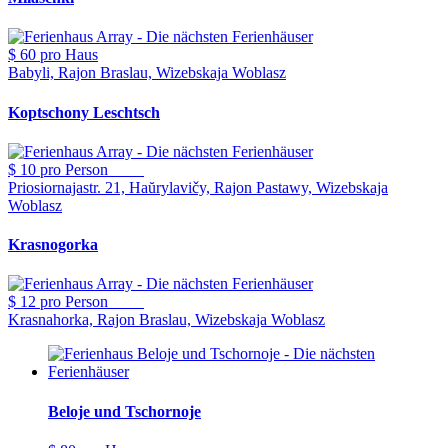
$ 60
pro Haus
Babyli, Rajon Braslau, Wizebskaja Woblasz
Koptschony Leschtsch
$ 10
pro Person
Priosiornajastr. 21, Haŭrylavičy, Rajon Pastawy, Wizebskaja
Woblasz
Krasnogorka
$ 12
pro Person
Krasnahorka, Rajon Braslau, Wizebskaja Woblasz
Beloje und Tschornoje