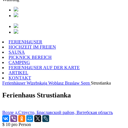
FERIENHäUSER
HOCHZEIT IM FREIEN
SAUNA
PICKNICK BEREICH
CAMPING
FERIENHäUSER AUF DER KARTE
ARTIKEL
KONTAKT
Ferienhäuser
Wizebskaja Woblasz
Braslaw Seen
Strustianka
Ferienhaus Strustianka
Возле д.Струсто, Браславский район, Витебская область
$ 10
pro Person