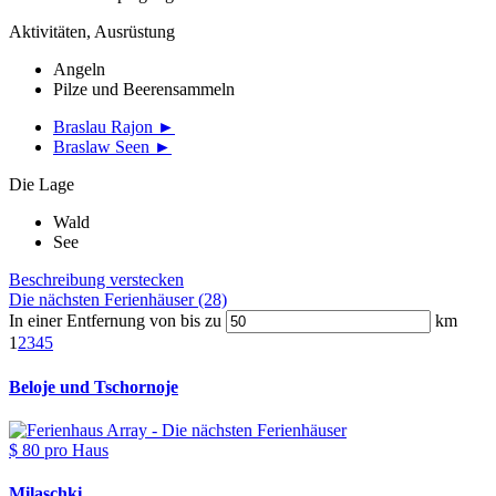
Aktivitäten, Ausrüstung
Angeln
Pilze und Beerensammeln
Braslau Rajon ►
Braslaw Seen ►
Die Lage
Wald
See
Beschreibung verstecken
Die nächsten Ferienhäuser (28)
In einer Entfernung von bis zu
km
1
2
3
4
5
Beloje und Tschornoje
$ 80
pro Haus
Milaschki