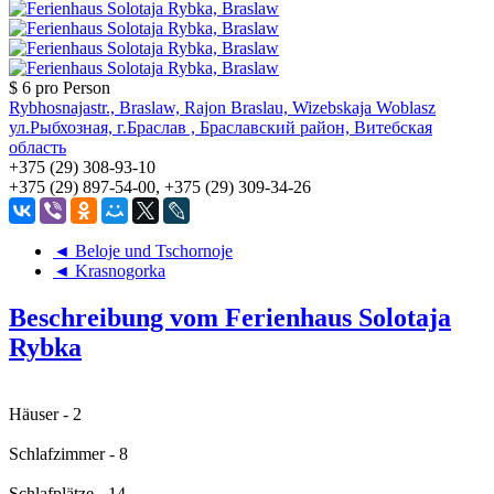
$ 6
pro Person
Rybhosnajastr., Braslaw, Rajon Braslau, Wizebskaja Woblasz
ул.Рыбхозная, г.Браслав , Браславский район, Витебская
область
+375 (29) 308-93-10
+375 (29) 897-54-00, +375 (29) 309-34-26
◄ Beloje und Tschornoje
◄ Krasnogorka
Beschreibung vom Ferienhaus Solotaja
Rybka
Häuser - 2
Schlafzimmer - 8
Schlafplätze - 14