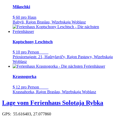
Milaschki
$ 60
pro Haus
Babyli, Rajon Braslau, Wizebskaja Woblasz
Koptschony Leschtsch
$ 10
pro Person
Priosiornajastr. 21, Haŭrylavičy, Rajon Pastawy, Wizebskaja
Woblasz
Krasnogorka
$ 12
pro Person
Krasnahorka, Rajon Braslau, Wizebskaja Woblasz
Lage vom Ferienhaus Solotaja Rybka
GPS: 55.616403, 27.077860