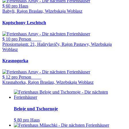
$ 60
pro Haus
Babyli, Rajon Braslau, Wizebskaja Woblasz
Koptschony Leschtsch
$ 10
pro Person
Priosiornajastr. 21, Haŭrylavičy, Rajon Pastawy, Wizebskaja
Woblasz
Krasnogorka
$ 12
pro Person
Krasnahorka, Rajon Braslau, Wizebskaja Woblasz
Beloje und Tschornoje
$ 80
pro Haus