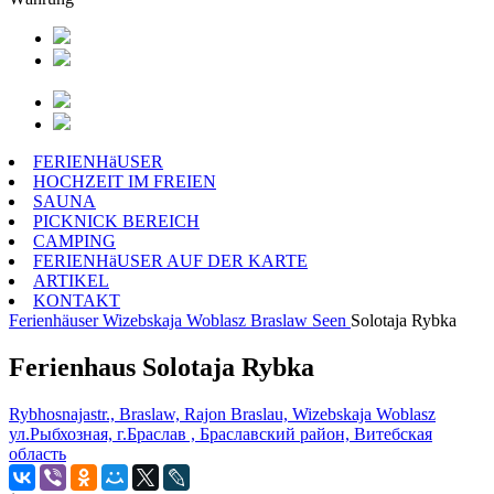
FERIENHäUSER
HOCHZEIT IM FREIEN
SAUNA
PICKNICK BEREICH
CAMPING
FERIENHäUSER AUF DER KARTE
ARTIKEL
KONTAKT
Ferienhäuser
Wizebskaja Woblasz
Braslaw Seen
Solotaja Rybka
Ferienhaus Solotaja Rybka
Rybhosnajastr., Braslaw, Rajon Braslau, Wizebskaja Woblasz
ул.Рыбхозная, г.Браслав , Браславский район, Витебская
область