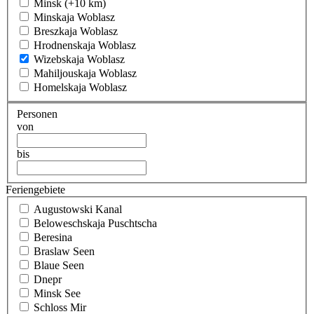
Minsk (+10 km)
Minskaja Woblasz
Breszkaja Woblasz
Hrodnenskaja Woblasz
Wizebskaja Woblasz
Mahiljouskaja Woblasz
Homelskaja Woblasz
Personen
von
bis
Feriengebiete
Augustowski Kanal
Beloweschskaja Puschtscha
Beresina
Braslaw Seen
Blaue Seen
Dnepr
Minsk See
Schloss Mir