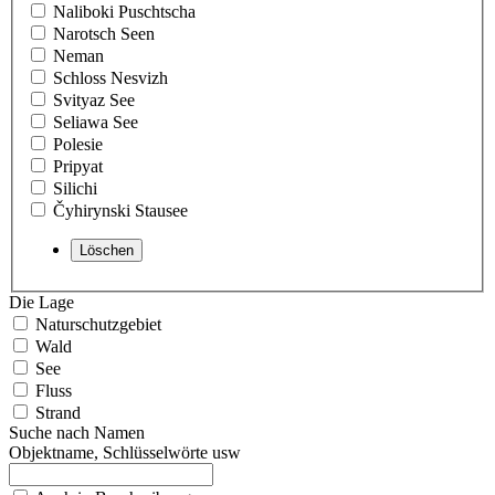
Naliboki Puschtscha
Narotsch Seen
Neman
Schloss Nesvizh
Svityaz See
Seliawa See
Polesie
Pripyat
Silichi
Čyhirynski Stausee
Die Lage
Naturschutzgebiet
Wald
See
Fluss
Strand
Suche nach Namen
Objektname, Schlüsselwörte usw