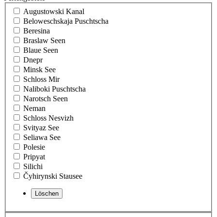
Augustowski Kanal
Beloweschskaja Puschtscha
Beresina
Braslaw Seen
Blaue Seen
Dnepr
Minsk See
Schloss Mir
Naliboki Puschtscha
Narotsch Seen
Neman
Schloss Nesvizh
Svityaz See
Seliawa See
Polesie
Pripyat
Silichi
Čyhirynski Stausee