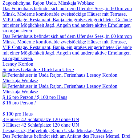
Zagorshchyna, Rajon Usda, Minskaja Woblasz
Das Ferienhaus befindet sich auf dem Ufer des Sees, in 60 km von
Minsk. Moderne komfortable zweistöckige Häuser mit Terrasse,
VIP-Cottage, Restaurant, Banja, ein großes eingerichtetes Gelände
mit einer Möglichkeit Jagd, Angeln und andere aktive Erholungen
zu organisieren.
Das Ferienhaus befindet sich auf dem Ufer des Sees, in 60 km von
Minsk. Moderne komfortable zweistöckige Häuser mit Terrasse,
VIP-Cottage, Restaurant, Banja, ein großes eingerichtetes Gelände
mit einer Möglichkeit Jagd, Angeln und andere aktive Erholungen
zu organisieren.
Lesnoy Kordon
Schickes Gelände • Direkt am Ufer •
$ 16
pro Person /
$ 100
pro Haus
$ 16
pro Person /
$ 100
pro Haus
3 Häuser
42 Schlafplätze
120 ohne ÜN
3 Häuser
42 Schlafplätze
120 ohne ÜN
Lesnajastr.3, Padyelniki, Rajon Usda, Minskaja Woblasz
Das Ferienhaus befindet sich am Anfang des Flusses Memel. Drei