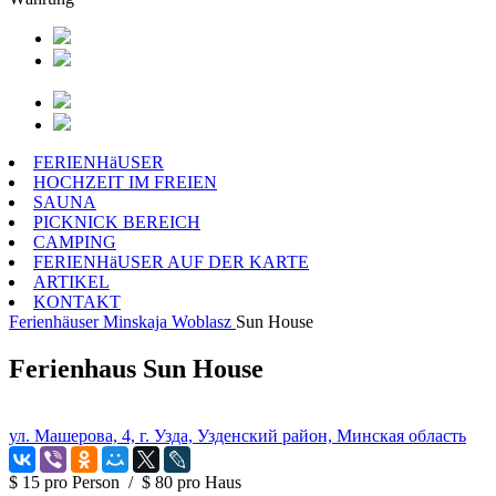
FERIENHäUSER
HOCHZEIT IM FREIEN
SAUNA
PICKNICK BEREICH
CAMPING
FERIENHäUSER AUF DER KARTE
ARTIKEL
KONTAKT
Ferienhäuser
Minskaja Woblasz
Sun House
Ferienhaus Sun House
ул. Машерова, 4, г. Узда, Узденский район, Минская область
$ 15
pro Person
/
$ 80
pro Haus