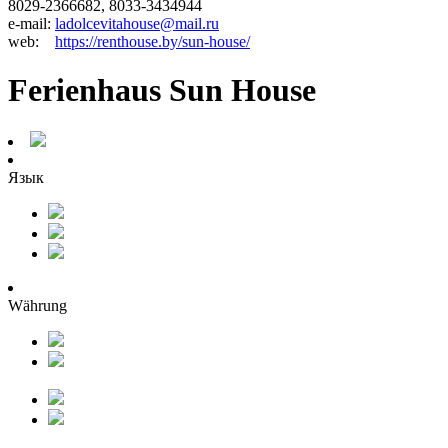
8029-2366682, 8033-3434944
e-mail:
ladolcevitahouse@mail.ru
web:
https://renthouse.by/sun-house/
Ferienhaus Sun House
Язык
Währung