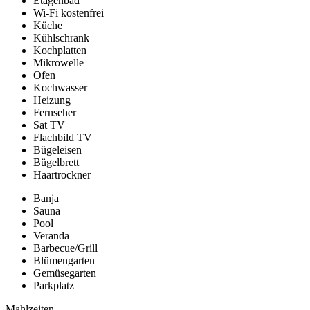
Etagenbad
Wi-Fi kostenfrei
Küche
Kühlschrank
Kochplatten
Mikrowelle
Ofen
Kochwasser
Heizung
Fernseher
Sat TV
Flachbild TV
Bügeleisen
Bügelbrett
Haartrockner
Banja
Sauna
Pool
Veranda
Barbecue/Grill
Blümengarten
Gemüsegarten
Parkplatz
Mahlzeiten