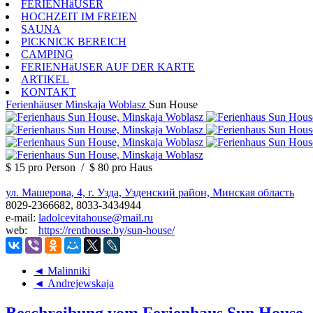
FERIENHäUSER
HOCHZEIT IM FREIEN
SAUNA
PICKNICK BEREICH
CAMPING
FERIENHäUSER AUF DER KARTE
ARTIKEL
KONTAKT
Ferienhäuser
Minskaja Woblasz
Sun House
$ 15
pro Person
/
$ 80
pro Haus
ул. Машерова, 4, г. Узда, Узденский район, Минская область
8029-2366682, 8033-3434944
e-mail:
ladolcevitahouse@mail.ru
web:
https://renthouse.by/sun-house/
◄ Malinniki
◄ Andrejewskaja
Beschreibung vom Ferienhaus Sun House