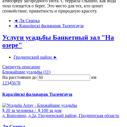
атмосферу загородного уюта. С террасы слышно, как вода
тихо плещется о берег. Это место для тех, кто ценит
спокойствие, приватность и природную красоту.
◄ Ля Свяцка
◄ Каралiнскi фальварак Тызенгауза
Услуги усадьбы Банкетный зал "На
озере"
Гродненский район ►
Свернуть описание
Ближайшие усадьбы (11)
На расстоянии до
км
1
2
3
4
5
6
7
8
Каралiнскi фальварак Тызенгауза
$ 20
за человека
/
$ 100
за дом
д. Королино, д.2а, Гродненский район, Гродненская область
Ля Свяцка