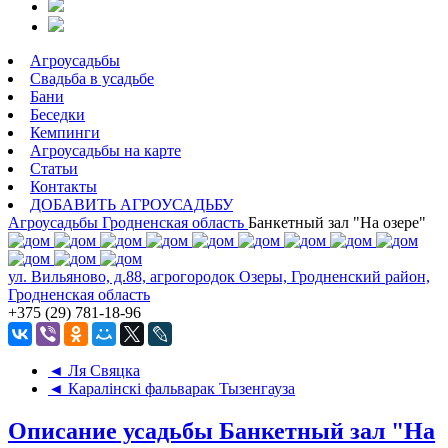
Агроусадьбы
Свадьба в усадьбе
Бани
Беседки
Кемпинги
Агроусадьбы на карте
Статьи
Контакты
ДОБАВИТЬ АГРОУСАДЬБУ
Агроусадьбы
Гродненская область
Банкетный зал "На озере"
ул. Вильяново, д.88, агрогородок Озеры, Гродненский район,
Гродненская область
+375 (29) 781-18-96
◄ Ля Свяцка
◄ Каралiнскi фальварак Тызенгауза
Описание усадьбы Банкетный зал "На