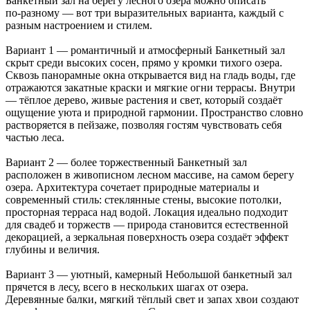
Банкетный зал на берегу лесного озера можно описать
по‑разному — вот три выразительных варианта, каждый с
разным настроением и стилем.
Вариант 1 — романтичный и атмосферный Банкетный зал
скрыт среди высоких сосен, прямо у кромки тихого озера.
Сквозь панорамные окна открывается вид на гладь воды, где
отражаются закатные краски и мягкие огни террасы. Внутри
— тёплое дерево, живые растения и свет, который создаёт
ощущение уюта и природной гармонии. Пространство словно
растворяется в пейзаже, позволяя гостям чувствовать себя
частью леса.
Вариант 2 — более торжественный Банкетный зал
расположен в живописном лесном массиве, на самом берегу
озера. Архитектура сочетает природные материалы и
современный стиль: стеклянные стены, высокие потолки,
просторная терраса над водой. Локация идеально подходит
для свадеб и торжеств — природа становится естественной
декорацией, а зеркальная поверхность озера создаёт эффект
глубины и величия.
Вариант 3 — уютный, камерный Небольшой банкетный зал
прячется в лесу, всего в нескольких шагах от озера.
Деревянные балки, мягкий тёплый свет и запах хвои создают