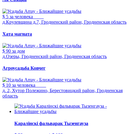
$ 5
за человека
д.Крулевщина д.7, Гродненский район, Гродненская область
Хата магната
$ 90
за дом
д.Озеры, Гродненский район, Гродненская область
Агроусадьба Ковчег
$ 10
за человека
д. 2, Хутор Полежино, Берестовицкий район, Гродненская
область
Каралiнскi фальварак Тызенгауза