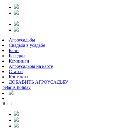
Агроусадьбы
Свадьба в усадьбе
Бани
Беседки
Кемпинги
Агроусадьбы на карте
Статьи
Контакты
ДОБАВИТЬ АГРОУСАДЬБУ
belarus
-
holiday
Язык