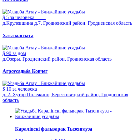
$ 5
за человека
д.Крулевщина д.7, Гродненский район, Гродненская область
Хата магната
$ 90
за дом
д.Озеры, Гродненский район, Гродненская область
Агроусадьба Ковчег
$ 10
за человека
д. 2, Хутор Полежино, Берестовицкий район, Гродненская
область
Каралiнскi фальварак Тызенгауза