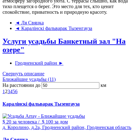
атмосферу загородного уюта. С террасы слышно, как вода
тихо плещется о берег. Это место для тех, кто ценит
спокойствие, приватность и природную красоту.
◄ Ля Свяцка
◄ Каралiнскi фальварак Тызенгауза
Услуги усадьбы Банкетный зал "На
озере"
Гродненский район ►
Свернуть описание
Ближайшие усадьбы (11)
На расстоянии до
км
1
2
3
4
5
6
Каралiнскi фальварак Тызенгауза
$ 20
за человека
/
$ 100
за дом
д. Королино, д.2а, Гродненский район, Гродненская область
Ля Свяцка