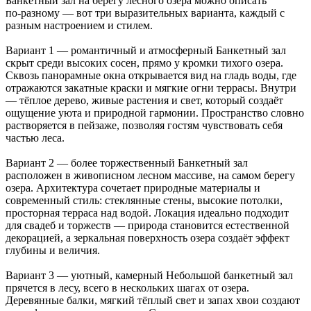
Банкетный зал на берегу лесного озера можно описать
по‑разному — вот три выразительных варианта, каждый с
разным настроением и стилем.
Вариант 1 — романтичный и атмосферный Банкетный зал
скрыт среди высоких сосен, прямо у кромки тихого озера.
Сквозь панорамные окна открывается вид на гладь воды, где
отражаются закатные краски и мягкие огни террасы. Внутри
— тёплое дерево, живые растения и свет, который создаёт
ощущение уюта и природной гармонии. Пространство словно
растворяется в пейзаже, позволяя гостям чувствовать себя
частью леса.
Вариант 2 — более торжественный Банкетный зал
расположен в живописном лесном массиве, на самом берегу
озера. Архитектура сочетает природные материалы и
современный стиль: стеклянные стены, высокие потолки,
просторная терраса над водой. Локация идеально подходит
для свадеб и торжеств — природа становится естественной
декорацией, а зеркальная поверхность озера создаёт эффект
глубины и величия.
Вариант 3 — уютный, камерный Небольшой банкетный зал
прячется в лесу, всего в нескольких шагах от озера.
Деревянные балки, мягкий тёплый свет и запах хвои создают