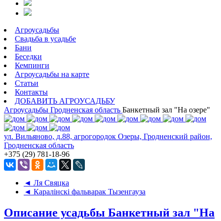
Агроусадьбы
Свадьба в усадьбе
Бани
Беседки
Кемпинги
Агроусадьбы на карте
Статьи
Контакты
ДОБАВИТЬ АГРОУСАДЬБУ
Агроусадьбы
Гродненская область
Банкетный зал "На озере"
ул. Вильяново, д.88, агрогородок Озеры, Гродненский район,
Гродненская область
+375 (29) 781-18-96
◄ Ля Свяцка
◄ Каралiнскi фальварак Тызенгауза
Описание усадьбы Банкетный зал "На